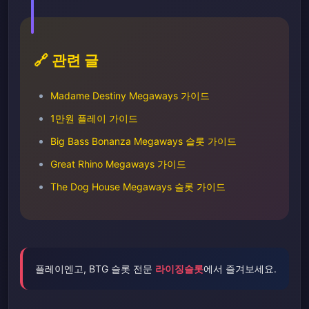
🔗 관련 글
Madame Destiny Megaways 가이드
1만원 플레이 가이드
Big Bass Bonanza Megaways 슬롯 가이드
Great Rhino Megaways 가이드
The Dog House Megaways 슬롯 가이드
플레이엔고, BTG 슬롯 전문
라이징슬롯
에서 즐겨보세요.