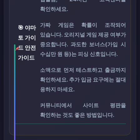
확인하세요.
​가짜 게임은 확률이 조작되어
🎯 야마
있습니다. 오리지널 게임 제공 여부가
토 가이
중요합니다. 과도한 보너스(가입 시
드 안전
수십만 원 등)는 피싱 신호입니다.
가이드
소액으로 먼저 테스트하고 출금까지
확인하세요. ​추가 입금 요구에는 절대
응하지 마세요.
커뮤니티에서 사이트 평판을
확인하는 것도 좋은 방법입니다.