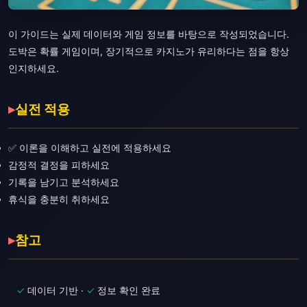
이 가이드는 실제 데이터와 게임 정보를 바탕으로 작성되었습니다. ​
도박은 확률 게임이며, 장기적으로 카지노가 유리하다는 점을 항상
인지하세요.
실전 적용
✅ 이론을 이해하고 실전에 적용하세요
감정적 결정을 피하세요
기록을 남기고 분석하세요
휴식을 충분히 취하세요
참고
✓
데이터 기반 ·
✓
정보 확인 완료