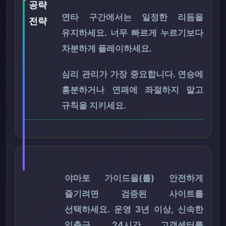
공략
연타 구간에서는 일정한 리듬을
전략
유지하세요. 너무 빠르게 누르기보다
차분하게 플레이하세요.
심리 관리가 가장 중요합니다. ​연승에
흥분하거나 연패에 좌절하지 말고
규칙을 지키세요.
야마토 가이드을(를) 안전하게
즐기려면 검증된 사이트를
선택하세요. ​운영 3년 이상, 신속한
입출금, 24시간 고객센터를