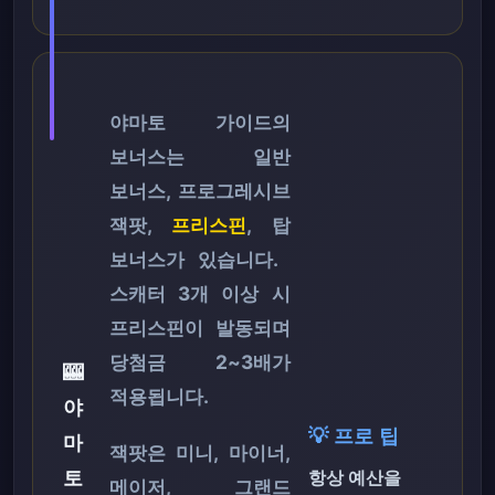
야마토 가이드의
보너스는 일반
보너스, 프로그레시브
잭팟,
프리스핀
, 탑
보너스가 있습니다. ​​
스캐터 3개 이상 시
프리스핀이 발동되며
당첨금 2~3배가
🎰
적용됩니다.
야
💡 프로 팁
마
잭팟은 미니, 마이너,
토
항상 예산을
메이저, 그랜드