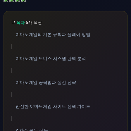
📑
목차
5개 섹션
야마토게임의 기본 규칙과 플레이 방법
|
야마토게임 보너스 시스템 완벽 분석
|
야마토게임 공략법과 실전 전략
|
안전한 야마토게임 사이트 선택 가이드
|
❓ 자주 묻는 질문