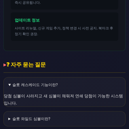
즉시 공유됩니다.
업데이트 정보
사이트 리뉴얼, 신규 게임 추가, 정책 변경 시 사전 공지. 북마크 후
정기 확인 권장.
❓ 자주 묻는 질문
슬롯 캐스케이드 기능이란?
당첨 심볼이 사라지고 새 심볼이 채워져 연쇄 당첨이 가능한 시스템
입니다.
슬롯 와일드 심볼이란?