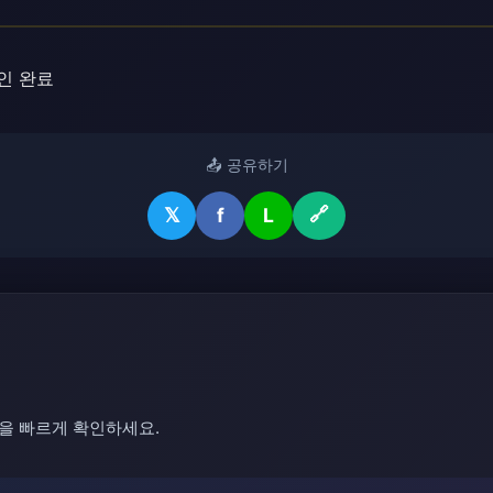
인 완료
📤 공유하기
𝕏
f
L
🔗
을 빠르게 확인하세요.