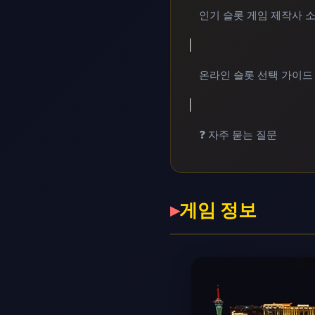
인기 슬롯 게임 제작사 
|
온라인 슬롯 선택 가이드
|
❓ 자주 묻는 질문
게임 정보