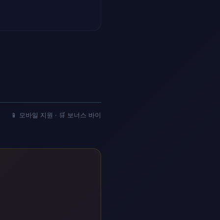
📱 모바일 지원 · 🛒 보너스 바이