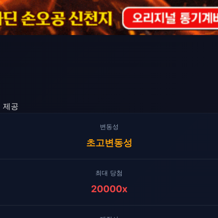
 제공
변동성
초고변동성
최대 당첨
20000x