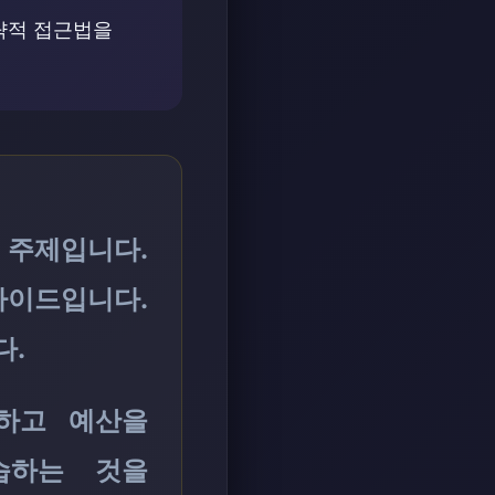
 전략적 접근법을
주제입니다.
 가이드입니다.
다.
하고 예산을
연습하는 것을