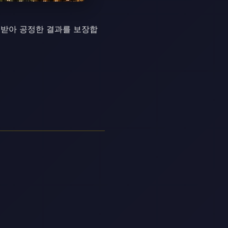
 받아 공정한 결과를 보장합