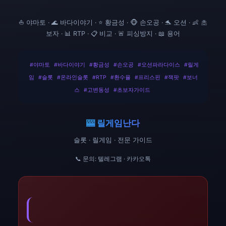
⛵ 야마토 · 🌊 바다이야기 · ⭐ 황금성 · 🐵 손오공 · 🐬 오션 · 👶 초
보자 · 📊 RTP · 📋 비교 · 🚨 피싱방지 · 📖 용어
#야마토
#바다이야기
#황금성
#손오공
#오션파라다이스
#릴게
임
#슬롯
#온라인슬롯
#RTP
#환수율
#프리스핀
#잭팟
#보너
스
#고변동성
#초보자가이드
🎰 릴게임난다
슬롯 · 릴게임 · 전문 가이드
📞 문의: 텔레그램 · 카카오톡