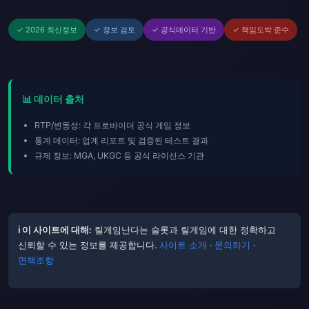
✓ 2026 최신정보
✓ 정보 검토
✓ 공식데이터 기반
✓ 책임도박 준수
📊 데이터 출처
RTP/변동성: 각 프로바이더 공식 게임 정보
통계 데이터: 업계 리포트 및 검증된 테스트 결과
규제 정보: MGA, UKGC 등 공식 라이선스 기관
ℹ️ 이 사이트에 대해:
릴게임난다는 슬롯과 릴게임에 대한 정확하고
신뢰할 수 있는 정보를 제공합니다.
사이트 소개
·
문의하기
·
면책조항