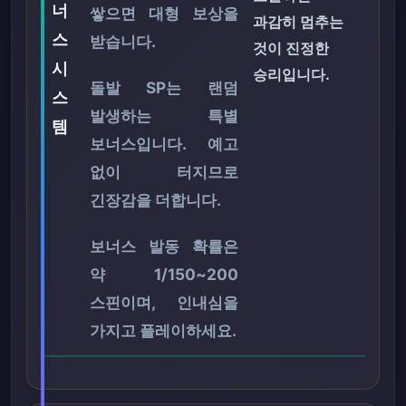
너
쌓으면 대형 보상을
과감히 멈추는
스
받습니다.
것이 진정한
시
승리입니다.
돌발 SP는 랜덤
스
발생하는 특별
템
보너스입니다. 예고
없이 터지므로
긴장감을 더합니다.
보너스 발동 확률은
약 1/150~200
스핀이며, 인내심을
가지고 플레이하세요.