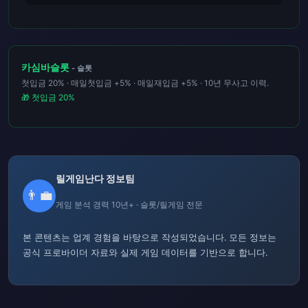
카심바슬롯
- 슬롯
첫입금 20% · 매일첫입금 +5% · 매일재입금 +5% · 10년 무사고 이력.
🎁 첫입금 20%
릴게임난다 정보팀
👨‍💼
게임 분석 경력 10년+ · 슬롯/릴게임 전문
본 콘텐츠는 업계 경험을 바탕으로 작성되었습니다. ​모든 정보는
공식 프로바이더 자료와 실제 게임 데이터를 기반으로 합니다.