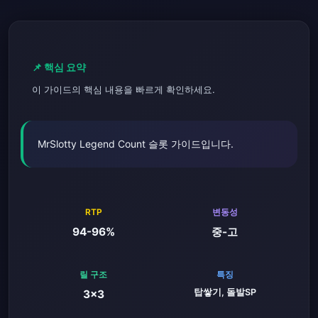
📌 핵심 요약
이 가이드의 핵심 내용을 빠르게 확인하세요.
MrSlotty Legend Count 슬롯 가이드입니다.
RTP
변동성
94-96%
중-고
릴 구조
특징
탑쌓기, 돌발SP
3x3