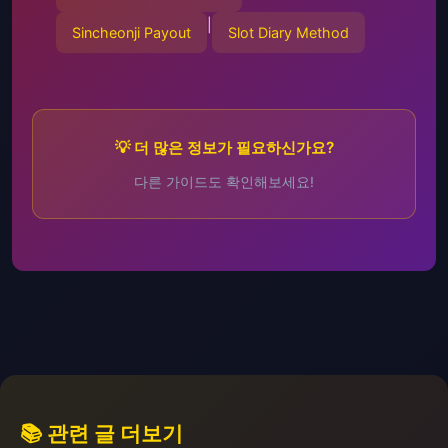
|
Sincheonji Payout
Slot Diary Method
💡 더 많은 정보가 필요하신가요?
다른 가이드도 확인해보세요!
📚 관련 글 더보기