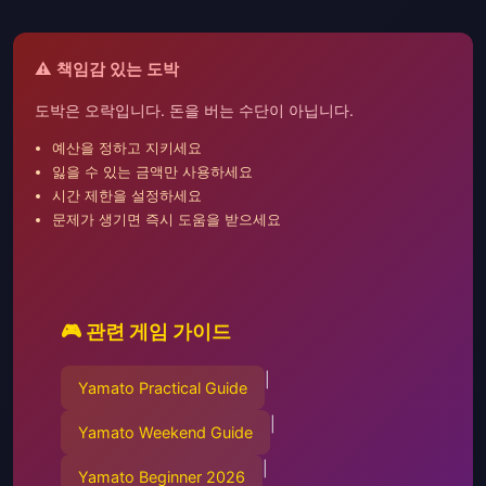
⚠️ 책임감 있는 도박
도박은 오락입니다. 돈을 버는 수단이 아닙니다.
예산을 정하고 지키세요
잃을 수 있는 금액만 사용하세요
시간 제한을 설정하세요
문제가 생기면 즉시 도움을 받으세요
🎮 관련 게임 가이드
|
Yamato Practical Guide
|
Yamato Weekend Guide
|
Yamato Beginner 2026