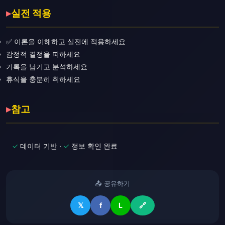
실전 적용
✅ 이론을 이해하고 실전에 적용하세요
감정적 결정을 피하세요
기록을 남기고 분석하세요
휴식을 충분히 취하세요
참고
✓
데이터 기반 ·
✓
정보 확인 완료
📤 공유하기
𝕏
f
L
🔗