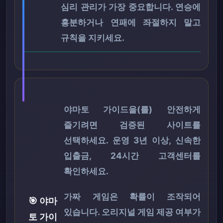
심리 관리가 가장 중요합니다. ​연승에
흥분하거나 연패에 좌절하지 말고
규칙을 지키세요.
야마토 가이드을(를) 안전하게
즐기려면 검증된 사이트를
선택하세요. 운영 3년 이상, 신속한
입출금, 24시간 고객센터를
확인하세요.
가짜 게임은 확률이 조작되어
🎯 야마
있습니다. 오리지널 게임 제공 여부가
토 가이