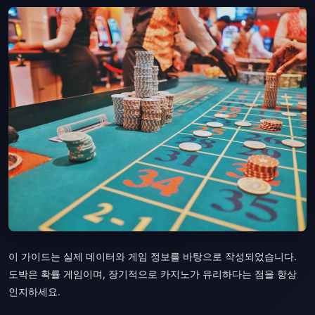
이 가이드는 실제 데이터와 게임 정보를 바탕으로 작성되었습니다.
도박은 확률 게임이며, 장기적으로 카지노가 유리하다는 점을 항상
인지하세요.