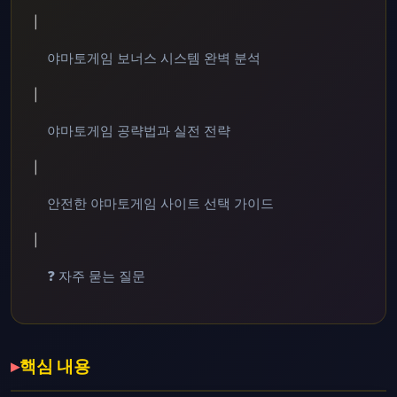
|
야마토게임 보너스 시스템 완벽 분석
|
야마토게임 공략법과 실전 전략
|
안전한 야마토게임 사이트 선택 가이드
|
❓ 자주 묻는 질문
핵심 내용