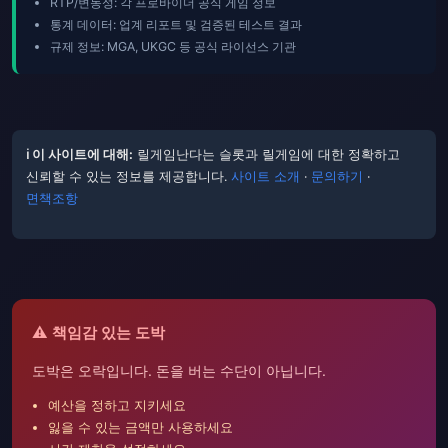
RTP/변동성: 각 프로바이더 공식 게임 정보
통계 데이터: 업계 리포트 및 검증된 테스트 결과
규제 정보: MGA, UKGC 등 공식 라이선스 기관
ℹ️ 이 사이트에 대해:
릴게임난다는 슬롯과 릴게임에 대한 정확하고
신뢰할 수 있는 정보를 제공합니다.
사이트 소개
·
문의하기
·
면책조항
⚠️ 책임감 있는 도박
도박은 오락입니다. 돈을 버는 수단이 아닙니다.
예산을 정하고 지키세요
잃을 수 있는 금액만 사용하세요