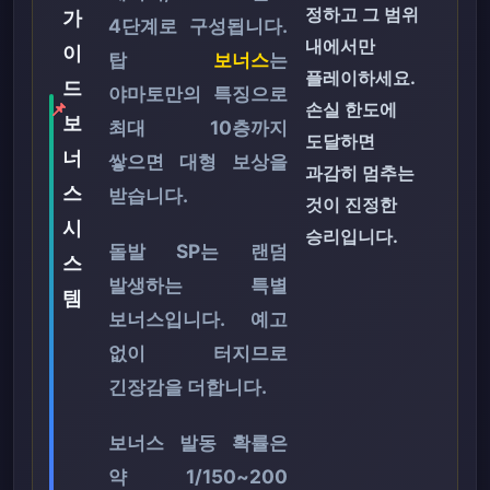
정하고 그 범위
가
4단계로 구성됩니다.
내에서만
이
탑
보너스
는
플레이하세요. ​​
드
야마토만의 특징으로
손실 한도에
보
최대 10층까지
도달하면
너
쌓으면 대형 보상을
과감히 멈추는
스
받습니다.
것이 진정한
시
승리입니다.
돌발 SP는 랜덤
스
발생하는 특별
템
보너스입니다. ​​예고
없이 터지므로
긴장감을 더합니다.
보너스 발동 확률은
약 1/150~200