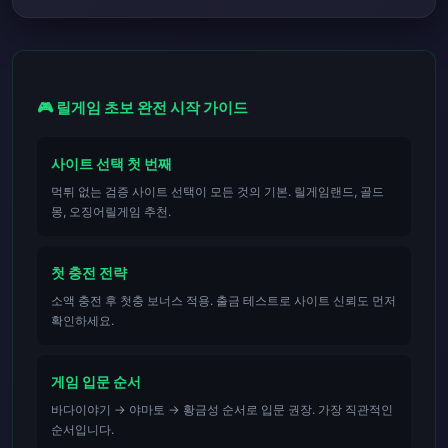
🎮 릴게임 초보 완전 시작 가이드
사이트 선택 첫 번째
먹튀 없는 검증 사이트 선택이 모든 것의 기본. 릴게임랜드, 골드
몽, 오징어릴게임 추천.
첫 충전 전략
소액 충전 후 첫충 보너스 적용. 출금 테스트로 사이트 신뢰도 먼저
확인하세요.
게임 입문 순서
바다이야기 → 야마토 → 황금성 순서로 입문 권장. 가장 직관적인
순서입니다.