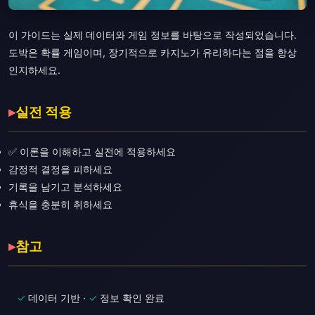
이 가이드는 실제 데이터와 게임 정보를 바탕으로 작성되었습니다. ​
도박은 확률 게임이며, 장기적으로 카지노가 유리하다는 점을 항상
인지하세요.
실전 적용
✅ 이론을 이해하고 실전에 적용하세요
감정적 결정을 피하세요
기록을 남기고 분석하세요
휴식을 충분히 취하세요
참고
✓
데이터 기반 ·
✓
정보 확인 완료