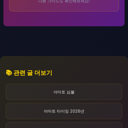
다른 가이드도 확인해보세요!
📚 관련 글 더보기
야마토 심볼
야마토 타이밍 2026년