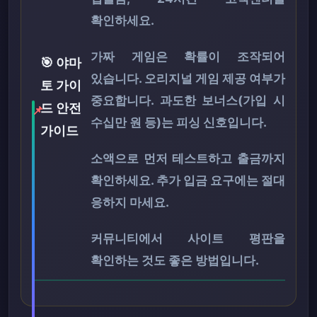
확인하세요.
​가짜 게임은 확률이 조작되어
🎯 야마
있습니다. 오리지널 게임 제공 여부가
토 가이
중요합니다. ​​과도한 보너스(가입 시
드 안전
수십만 원 등)는 피싱 신호입니다.
가이드
소액으로 먼저 테스트하고 출금까지
확인하세요. ​추가 입금 요구에는 절대
응하지 마세요.
커뮤니티에서 사이트 평판을
확인하는 것도 좋은 방법입니다.