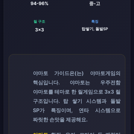
94-96%
중-고
릴 구조
특징
탑쌓기, 돌발SP
3x3
야마토 가이드은(는) 야마토게임의
핵심입니다. ​야마토는 우주전함
야마토
를 테마로 한 릴게임으로 3x3 릴
구조입니다. ​​탑 쌓기 시스템과 돌발
SP가 특징이며, 연타 시스템으로
짜릿한 손맛을 제공해요.