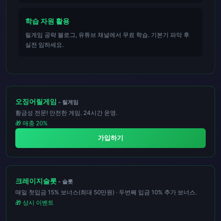
학습 자원 활용
릴게임 공략 블로그, 유튜브 채널에서 무료 학습. 기본기 파악 후
실전 임하세요.
오징어릴게임
- 릴게임
황금성 전문! 안전한 게임. 24시간 운영.
🎁 매충 20%
가입하기
크레이지슬롯
- 슬롯
매일 첫입금 15% 보너스(최대 50만원) · 두번째 입금 10% 추가 보너스.
🎁 상시 이벤트