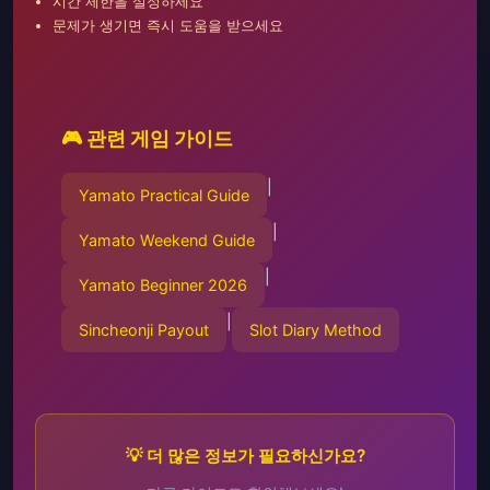
시간 제한을 설정하세요
문제가 생기면 즉시 도움을 받으세요
🎮 관련 게임 가이드
|
Yamato Practical Guide
|
Yamato Weekend Guide
|
Yamato Beginner 2026
|
Sincheonji Payout
Slot Diary Method
💡 더 많은 정보가 필요하신가요?