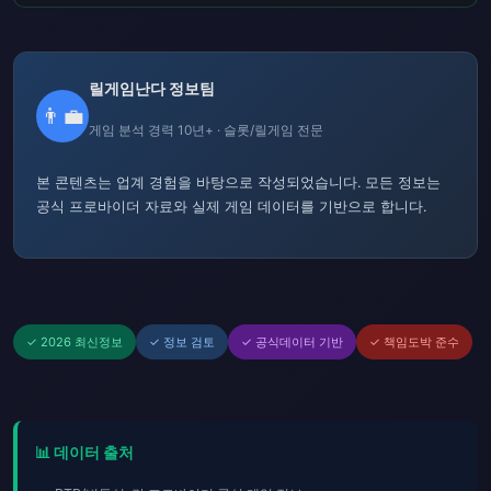
릴게임난다 정보팀
👨‍💼
게임 분석 경력 10년+ · 슬롯/릴게임 전문
본 콘텐츠는 업계 경험을 바탕으로 작성되었습니다. ​모든 정보는
공식 프로바이더 자료와 실제 게임 데이터를 기반으로 합니다.
✓ 2026 최신정보
✓ 정보 검토
✓ 공식데이터 기반
✓ 책임도박 준수
📊 데이터 출처