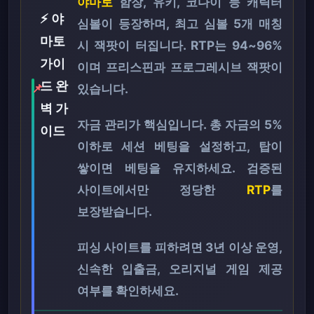
야마토
함장, 유키, 코다이 등 캐릭터
⚡ 야
심볼이 등장하며, 최고 심볼 5개 매칭
마토
시 잭팟이 터집니다. ​RTP는 94~96%
가이
이며 프리스핀과 프로그레시브 잭팟이
드 완
있습니다.
벽 가
자금 관리가 핵심입니다. ​총 자금의 5%
이드
이하로 세션 베팅을 설정하고, 탑이
쌓이면 베팅을 유지하세요. ​​검증된
사이트에서만 정당한
RTP
를
보장받습니다.
피싱 사이트를 피하려면 3년 이상 운영,
신속한 입출금, 오리지널 게임 제공
여부를 확인하세요.