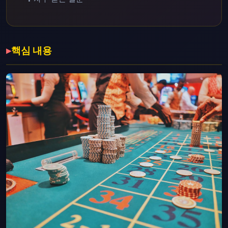
핵심 내용