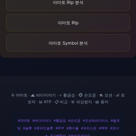
야마토 Rtp 분석
야마토 Rtp
야마토 Symbol 분석
⛵ 야마토 · 🌊 바다이야기 · ⭐ 황금성 · 🐵 손오공 · 🐬 오션 · 👶 초
보자 · 📊 RTP · 📋 비교 · 🚨 피싱방지 · 📖 용어
#야마토
#바다이야기
#황금성
#손오공
#오션파라다이스
#릴게
임
#슬롯
#온라인슬롯
#RTP
#환수율
#프리스핀
#잭팟
#보너
스
#고변동성
#초보자가이드