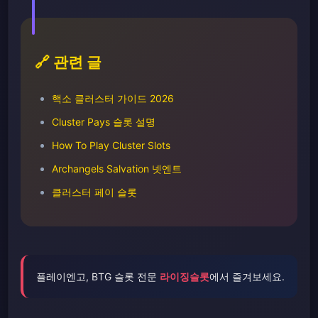
🔗 관련 글
핵소 클러스터 가이드 2026
Cluster Pays 슬롯 설명
How To Play Cluster Slots
Archangels Salvation 넷엔트
클러스터 페이 슬롯
플레이엔고, BTG 슬롯 전문
라이징슬롯
에서 즐겨보세요.