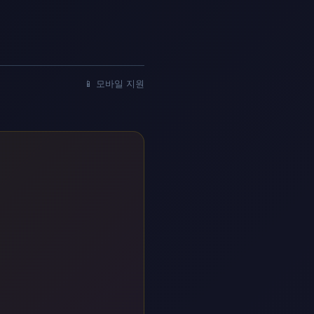
📱 모바일 지원