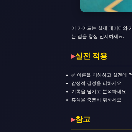
이 가이드는 실제 데이터와 
는 점을 항상 인지하세요.
실전 적용
✅ 이론을 이해하고 실전에 
감정적 결정을 피하세요
기록을 남기고 분석하세요
휴식을 충분히 취하세요
참고