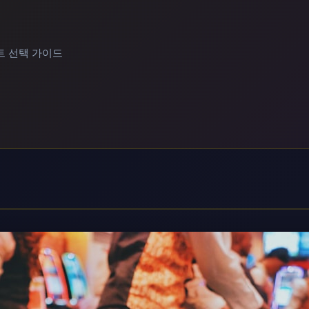
트 선택 가이드