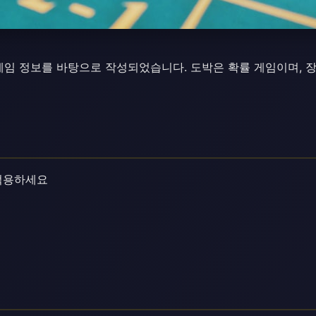
게임 정보를 바탕으로 작성되었습니다. ​도박은 확률 게임이며,
적용하세요