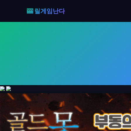
🎰 릴게임난다