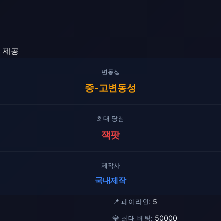
 제공
변동성
중-고변동성
최대 당첨
잭팟
제작사
국내제작
📍 페이라인:
5
💎 최대 베팅:
50000