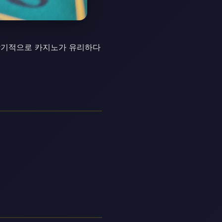
 장기적으로 카지노가 유리하다