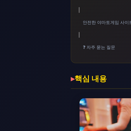
|
안전한 야마토게임 사이
|
❓ 자주 묻는 질문
핵심 내용