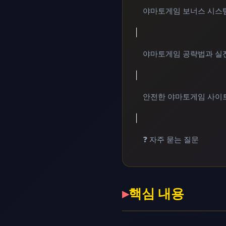
야마토게임 보너스 시스템
|
야마토게임 공략법과 실
|
안전한 야마토게임 사이
|
❓ 자주 묻는 질문
핵심 내용