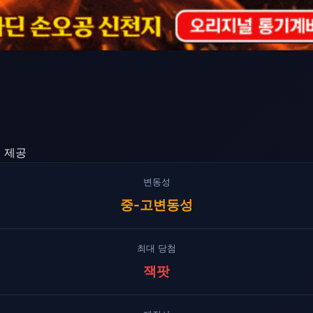
 제공
변동성
중-고변동성
최대 당첨
잭팟