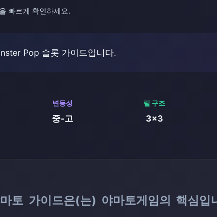
을 빠르게 확인하세요.
 Monster Pop 슬롯 가이드입니다.
변동성
릴 구조
중-고
3x3
마토 가이드은(는) 야마토게임의 핵심입니