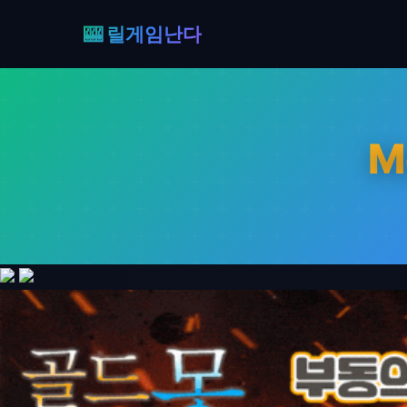
🎰 릴게임난다
M