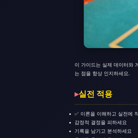
이 가이드는 실제 데이터와 
는 점을 항상 인지하세요.
실전 적용
✅ 이론을 이해하고 실전에 
감정적 결정을 피하세요
기록을 남기고 분석하세요