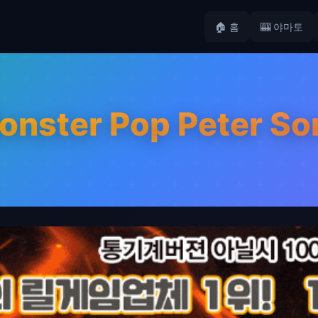
🏠 홈
🎰 야마토
onster Pop Peter So