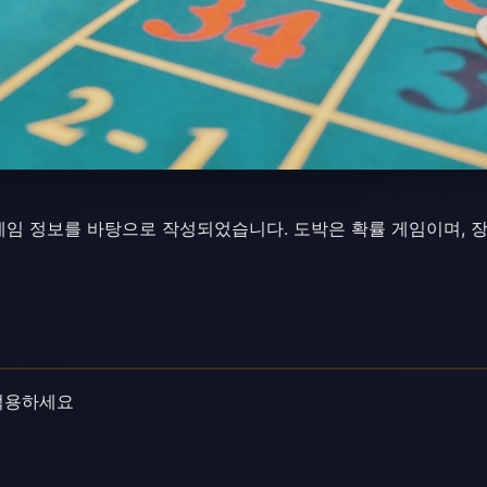
게임 정보를 바탕으로 작성되었습니다. ​도박은 확률 게임이며,
적용하세요