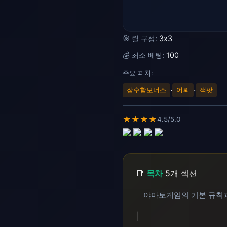
🎯 릴 구성:
3x3
💰 최소 베팅:
100
주요 피처:
·
·
잠수함보너스
어뢰
잭팟
★★★★
4.5/5.0
📑
목차
5개 섹션
야마토게임의 기본 규칙
|