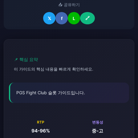
📤 공유하기
𝕏
f
L
🔗
📌 핵심 요약
이 가이드의 핵심 내용을 빠르게 확인하세요.
PGS Fight Club 슬롯 가이드입니다.
RTP
변동성
94-96%
중-고