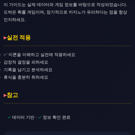
이 가이드는 실제 데이터와 게임 정보를 바탕으로 작성되었습니다. ​​
도박은 확률 게임이며, 장기적으로 카지노가 유리하다는 점을 항상
인지하세요.
실전 적용
✅ 이론을 이해하고 실전에 적용하세요
감정적 결정을 피하세요
기록을 남기고 분석하세요
휴식을 충분히 취하세요
참고
✓
데이터 기반 ·
✓
정보 확인 완료