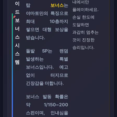
내에서만
이
탑
보너스
는
플레이하세요.
드
야마토만의 특징으로
손실 한도에
보
최대 10층까지
도달하면
너
쌓으면 대형 보상을
과감히 멈추는
스
받습니다.
것이 진정한
시
승리입니다.
돌발 SP는 랜덤
스
발생하는 특별
템
보너스입니다. 예고
없이 터지므로
긴장감을 더합니다.
보너스 발동 확률은
약 1/150~200
스핀이며, 인내심을