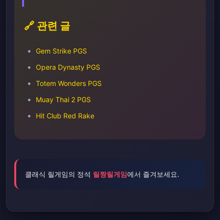
🔗 관련 글
Gem Strike PGS
Opera Dynasty PGS
Totem Wonders PGS
Muay Thai 2 PGS
Hit Club Red Rake
클래식 릴게임의 정석
릴짱릴게임
에서 즐겨보세요.