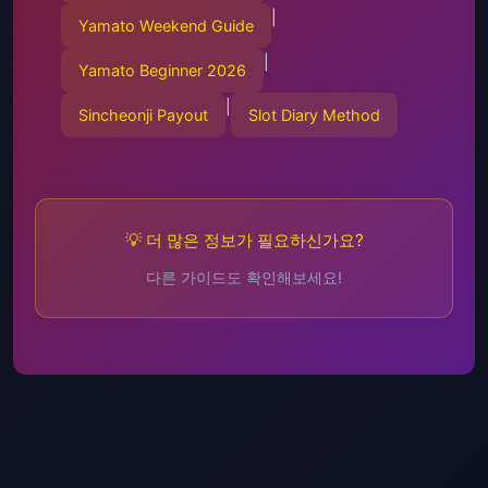
|
Yamato Weekend Guide
|
Yamato Beginner 2026
|
Sincheonji Payout
Slot Diary Method
💡 더 많은 정보가 필요하신가요?
다른 가이드도 확인해보세요!