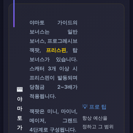
야마토 가이드의
보너스는 일반
보너스, 프로그레시브
잭팟,
프리스핀
, 탑
보너스가 있습니다.
스캐터 3개 이상 시
프리스핀이 발동되며
당첨금 2~3배가
🎰
적용됩니다.
야
💡 프로 팁
마
잭팟은 미니, 마이너,
토
항상 예산을
메이저, 그랜드
정하고 그 범위
가
4단계로 구성됩니다. ​