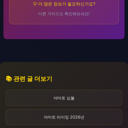
💡 더 많은 정보가 필요하신가요?
다른 가이드도 확인해보세요!
📚 관련 글 더보기
야마토 심볼
야마토 타이밍 2026년