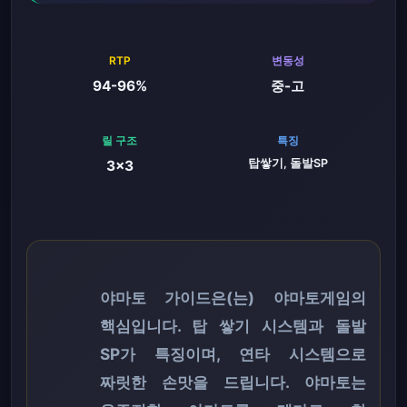
RTP
변동성
94-96%
중-고
릴 구조
특징
탑쌓기, 돌발SP
3x3
야마토 가이드은(는) 야마토게임의
핵심입니다. 탑 쌓기 시스템과 돌발
SP가 특징이며, 연타 시스템으로
짜릿한 손맛을 드립니다. ​야마토는