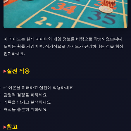
이 가이드는 실제 데이터와 게임 정보를 바탕으로 작성되었습니다. ​​
도박은 확률 게임이며, 장기적으로 카지노가 유리하다는 점을 항상
인지하세요.
실전 적용
✅ 이론을 이해하고 실전에 적용하세요
감정적 결정을 피하세요
기록을 남기고 분석하세요
휴식을 충분히 취하세요
참고