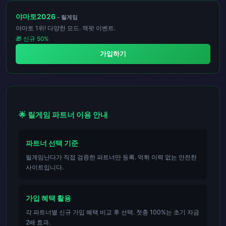
야마토2026
- 릴게임
야마토 1위! 다양한 모드. 잭팟 이벤트.
🎁 신규 50%
가입하기
🌟 릴게임 파트너 이용 안내
파트너 선택 기준
릴게임난다가 직접 검증한 파트너만 등록. 먹튀 이력 없는 안전한
사이트입니다.
가입 혜택 활용
각 파트너별 신규 가입 혜택 비교 후 선택. 첫충 100%는 초기 자금
2배 효과.