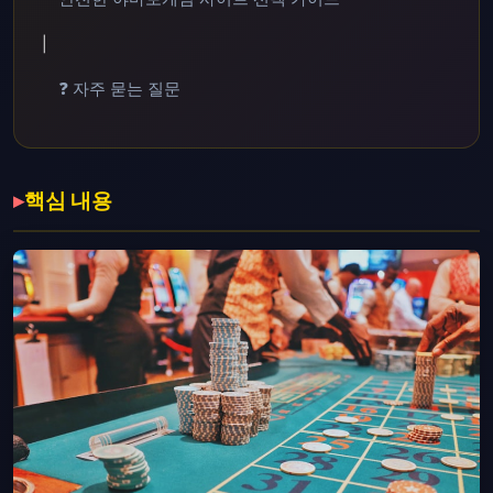
|
❓ 자주 묻는 질문
핵심 내용