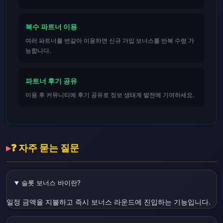
복수 파트너 이용
여러 파트너를 번갈아 이용하면 신규 가입 보너스를 반복 수령 가
능합니다.
파트너 후기 공유
이용 후 커뮤니티에 후기 공유로 정보 생태계 발전에 기여하세요.
❓ 자주 묻는 질문
슬롯 보너스 바이란?
일정 금액을 지불하고 즉시 보너스 라운드에 진입하는 기능입니다.