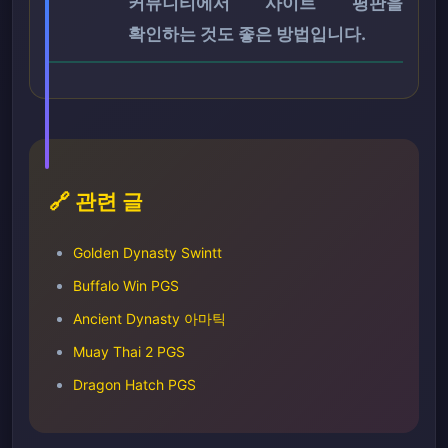
커뮤니티에서 사이트 평판을
확인하는 것도 좋은 방법입니다.
🔗 관련 글
Golden Dynasty Swintt
Buffalo Win PGS
Ancient Dynasty 아마틱
Muay Thai 2 PGS
Dragon Hatch PGS