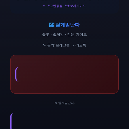
스
#고변동성
#초보자가이드
🎰 릴게임난다
슬롯 · 릴게임 · 전문 가이드
📞 문의: 텔레그램 · 카카오톡
© 릴게임난다.