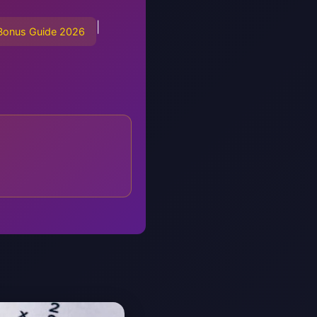
|
Bonus Guide 2026