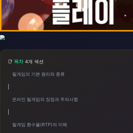
📑
목차
4개 섹션
릴게임의 기본 원리와 종류
|
온라인 릴게임의 장점과 주의사항
|
릴게임 환수율(RTP)의 이해