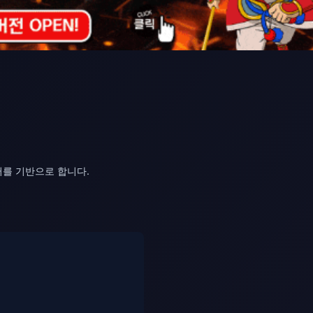
터를 기반으로 합니다.