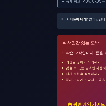
규제 정보: MGA, UKGC
ℹ️ 이 사이트에 대해:
릴게임난다는
⚠️ 책임감 있는 도박
도박은 오락입니다. 돈을 
예산을 정하고 지키세요
잃을 수 있는 금액만 사용
시간 제한을 설정하세요
문제가 생기면 즉시 도움을
🎮 관련 게임 가이드