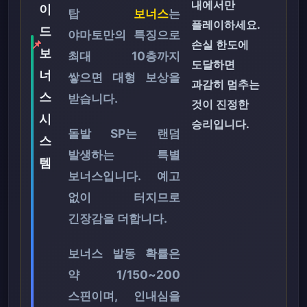
내에서만
이
탑
보너스
는
플레이하세요. ​​
드
야마토만의 특징으로
손실 한도에
보
최대 10층까지
도달하면
너
쌓으면 대형 보상을
과감히 멈추는
스
받습니다.
것이 진정한
시
승리입니다.
돌발 SP는 랜덤
스
발생하는 특별
템
보너스입니다. ​​예고
없이 터지므로
긴장감을 더합니다.
보너스 발동 확률은
약 1/150~200
스핀이며, 인내심을