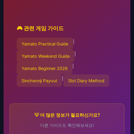
🎮 관련 게임 가이드
|
Yamato Practical Guide
|
Yamato Weekend Guide
|
Yamato Beginner 2026
|
Sincheonji Payout
Slot Diary Method
💡 더 많은 정보가 필요하신가요?
다른 가이드도 확인해보세요!