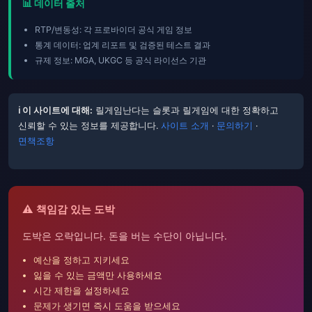
📊 데이터 출처
RTP/변동성: 각 프로바이더 공식 게임 정보
통계 데이터: 업계 리포트 및 검증된 테스트 결과
규제 정보: MGA, UKGC 등 공식 라이선스 기관
ℹ️ 이 사이트에 대해:
릴게임난다는 슬롯과 릴게임에 대한 정확하고
신뢰할 수 있는 정보를 제공합니다. ​
사이트 소개
·
문의하기
·
면책조항
⚠️ 책임감 있는 도박
도박은 오락입니다. 돈을 버는 수단이 아닙니다.
예산을 정하고 지키세요
잃을 수 있는 금액만 사용하세요
시간 제한을 설정하세요
문제가 생기면 즉시 도움을 받으세요