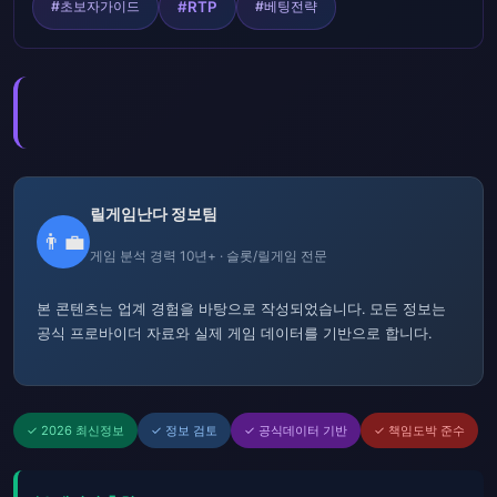
#초보자가이드
#RTP
#베팅전략
릴게임난다 정보팀
👨‍💼
게임 분석 경력 10년+ · 슬롯/릴게임 전문
본 콘텐츠는 업계 경험을 바탕으로 작성되었습니다. ​​모든 정보는
공식 프로바이더 자료와 실제 게임 데이터를 기반으로 합니다.
✓ 2026 최신정보
✓ 정보 검토
✓ 공식데이터 기반
✓ 책임도박 준수