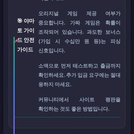
오리지널 게임 제공 여부가
🎯 야마
중요합니다. ​가짜 게임은 확률이
토 가이
조작되어 있습니다. 과도한 보너스
드 안전
(가입 시 수십만 원 등)는 피싱
가이드
신호입니다.
소액으로 먼저 테스트하고 출금까지
확인하세요. ​​추가 입금 요구에는 절대
응하지 마세요.
커뮤니티에서 사이트 평판을
확인하는 것도 좋은 방법입니다.