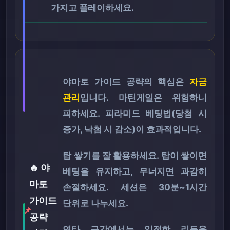
가지고 플레이하세요.
야마토 가이드 공략의 핵심은
자금
관리
입니다. ​​마틴게일은 위험하니
피하세요. 피라미드 베팅법(당첨 시
증가, 낙첨 시 감소)이 효과적입니다.
탑 쌓기를 잘 활용하세요. 탑이 쌓이면
🔥 야
베팅을 유지하고, 무너지면 과감히
마토
손절하세요. ​세션은 30분~1시간
가이드
단위로 나누세요.
공략
연타 구간에서는 일정한 리듬을