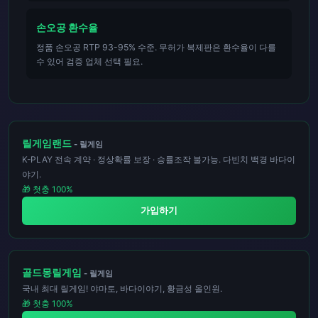
손오공 환수율
정품 손오공 RTP 93-95% 수준. 무허가 복제판은 환수율이 다를
수 있어 검증 업체 선택 필요.
릴게임랜드
- 릴게임
K-PLAY 전속 계약 · 정상확률 보장 · 승률조작 불가능. 다빈치 백경 바다이
야기.
🎁 첫충 100%
가입하기
골드몽릴게임
- 릴게임
국내 최대 릴게임! 야마토, 바다이야기, 황금성 올인원.
🎁 첫충 100%