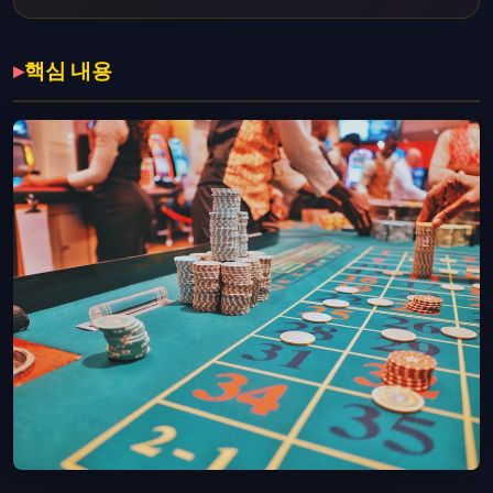
핵심 내용