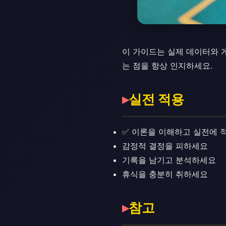
이 가이드는 실제 데이터와 
는 점을 항상 인지하세요.
실전 적용
✅ 이론을 이해하고 실전에 
감정적 결정을 피하세요
기록을 남기고 분석하세요
휴식을 충분히 취하세요
참고