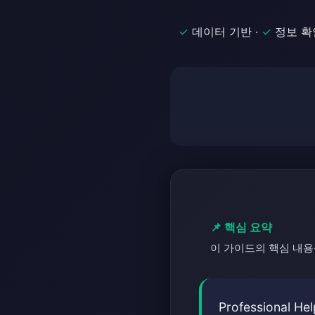
✓
데이터 기반 ·
✓
정보 확
📌 핵심 요약
이 가이드의 핵심 내용
Professiona