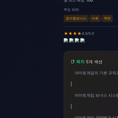
💰 최소 베팅:
100
주요 피처:
·
·
잠수함보너스
어뢰
잭팟
★★★★
4.5/5.0
📑
목차
5개 섹션
야마토게임의 기본 규칙
|
야마토게임 보너스 시스템
|
야마토게임 공략법과 실