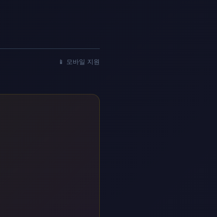
📱 모바일 지원