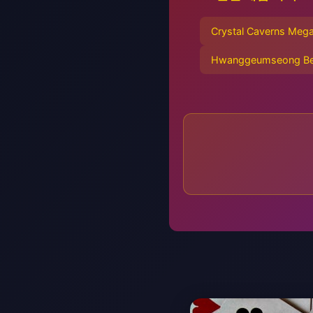
Crystal Caverns Meg
Hwanggeumseong Be