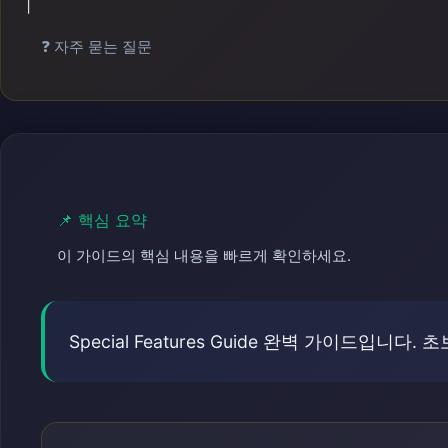
|
❓ 자주 묻는 질문
📌 핵심 요약
이 가이드의 핵심 내용을 빠르게 확인하세요.
Special Features Guide 완벽 가이드