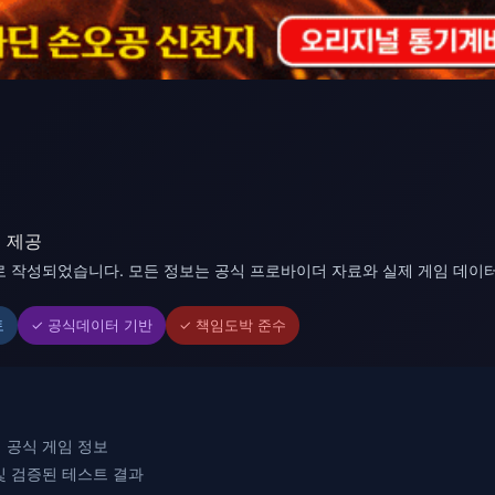
 제공
 작성되었습니다. ​모든 정보는 공식 프로바이더 자료와 실제 게임 데이
토
✓ 공식데이터 기반
✓ 책임도박 준수
더 공식 게임 정보
및 검증된 테스트 결과