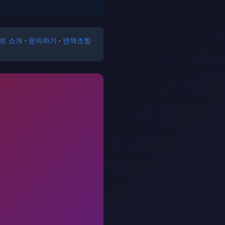
트 소개
·
문의하기
·
면책조항