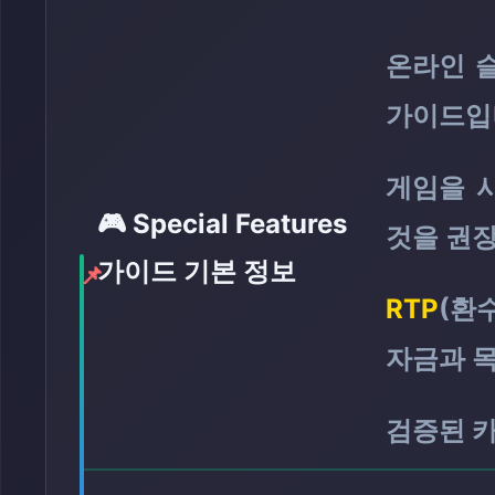
​​온라인
가이드입니
게임을 
🎮 Special Features
것을 권
가이드 기본 정보
RTP
(환
자금과 
검증된 