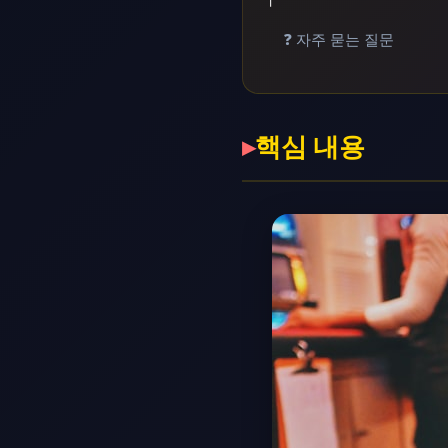
❓ 자주 묻는 질문
핵심 내용