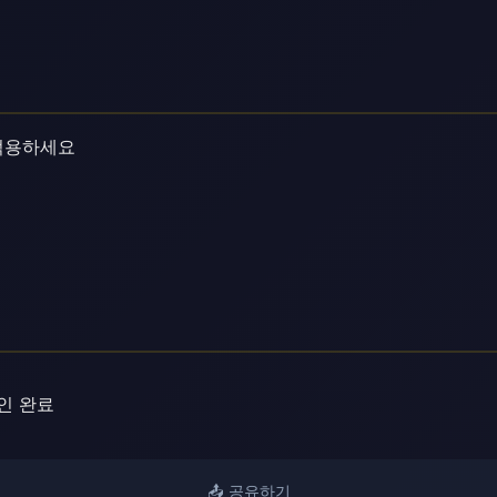
적용하세요
인 완료
📤 공유하기