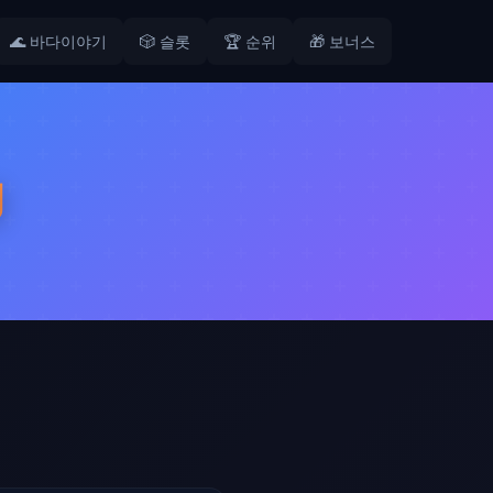
🌊 바다이야기
🎲 슬롯
🏆 순위
🎁 보너스
g