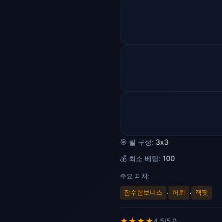
🎯 릴 구성:
3x3
💰 최소 베팅:
100
주요 피처:
·
·
잠수함보너스
어뢰
잭팟
★★★★
4.5/5.0