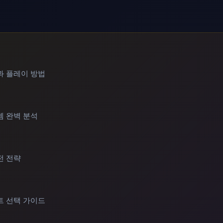
과 플레이 방법
 완벽 분석
전 전략
트 선택 가이드