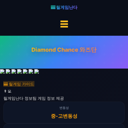
🎰 릴게임난다
☰
Diamond Chance 와즈단
🎰 릴게임 가이드
👨‍💻
릴게임난다 정보팀
게임 정보 제공
변동성
중-고변동성