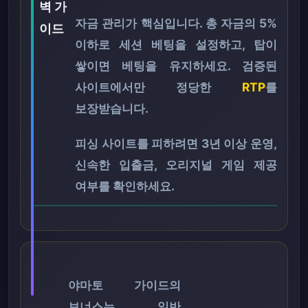
벽 가
자금 관리가 핵심입니다. ​​총 자금의 5%
이드
이하로 세션 베팅을 설정하고, 탑이
쌓이면 베팅을 유지하세요. ​검증된
사이트에서만 정당한
RTP
를
보장받습니다.
피싱 사이트를 피하려면 3년 이상 운영,
신속한 입출금, 오리지널 게임 제공
여부를 확인하세요.
야마토 가이드의
보너스는 일반