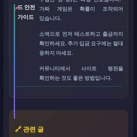
드 안전
가짜 게임은 확률이 조작되어
가이드
있습니다.
소액으로 먼저 테스트하고 출금까지
확인하세요. ​​추가 입금 요구에는 절대
응하지 마세요.
커뮤니티에서 사이트 평판을
확인하는 것도 좋은 방법입니다.
🔗 관련 글