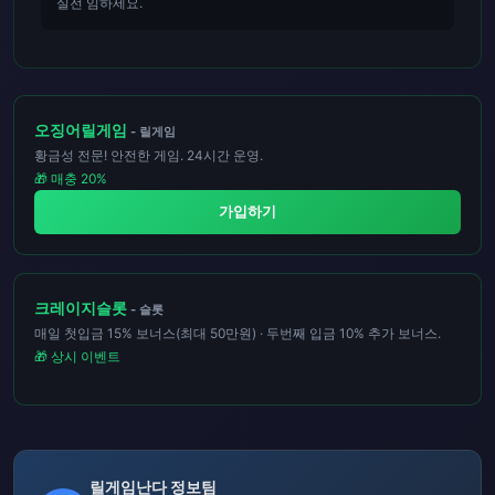
실전 임하세요.
오징어릴게임
- 릴게임
황금성 전문! 안전한 게임. 24시간 운영.
🎁 매충 20%
가입하기
크레이지슬롯
- 슬롯
매일 첫입금 15% 보너스(최대 50만원) · 두번째 입금 10% 추가 보너스.
🎁 상시 이벤트
릴게임난다 정보팀