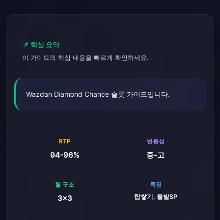
📌 핵심 요약
이 가이드의 핵심 내용을 빠르게 확인하세요.
Wazdan Diamond Chance 슬롯 가이드입니다.
RTP
변동성
94-96%
중-고
릴 구조
특징
탑쌓기, 돌발SP
3x3