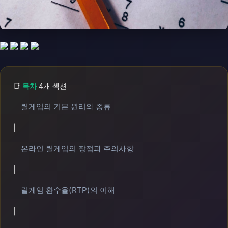
📑
목차
4개 섹션
릴게임의 기본 원리와 종류
|
온라인 릴게임의 장점과 주의사항
|
릴게임 환수율(RTP)의 이해
|