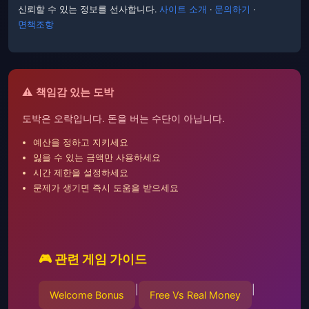
신뢰할 수 있는 정보를 선사합니다. ​​
사이트 소개
·
문의하기
·
면책조항
⚠️ 책임감 있는 도박
도박은 오락입니다. ​​돈을 버는 수단이 아닙니다.
예산을 정하고 지키세요
잃을 수 있는 금액만 사용하세요
시간 제한을 설정하세요
문제가 생기면 즉시 도움을 받으세요
🎮 관련 게임 가이드
|
|
Welcome Bonus
Free Vs Real Money