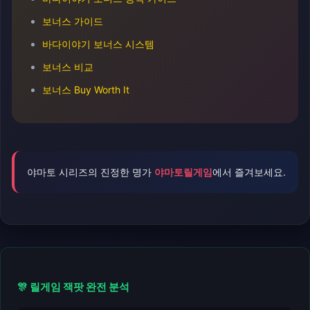
보너스 가이드
바다이야기 보너스 시스템
보너스 비교
보너스 Buy Worth It
야마토 시리즈의 진정한 명가
야마토릴게임
에서 즐겨보세요.
🎊 릴게임 잭팟 완전 분석