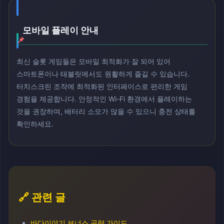
모바일 플레이 안내
최신 슬롯 게임들은 모바일 최적화가 잘 되어 있어
스마트폰이나 태블릿에서도 원활하게 즐길 수 있습니다. ​
터치스크린 조작에 최적화된 인터페이스로 편리한 게임
경험을 제공합니다. ​​안정적인 Wi-Fi 환경에서 플레이하는
것을 권장하며, 배터리 소모가 많을 수 있으니 충전 상태를
확인하세요.
🔗 관련 글
바다이야기 보너스 공략 가이드