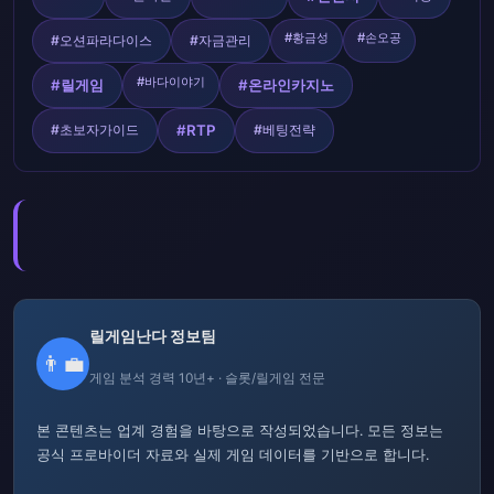
#황금성
#손오공
#오션파라다이스
#자금관리
#바다이야기
#릴게임
#온라인카지노
#초보자가이드
#RTP
#베팅전략
릴게임난다 정보팀
👨‍💼
게임 분석 경력 10년+ · 슬롯/릴게임 전문
본 콘텐츠는 업계 경험을 바탕으로 작성되었습니다. ​모든 정보는
공식 프로바이더 자료와 실제 게임 데이터를 기반으로 합니다.