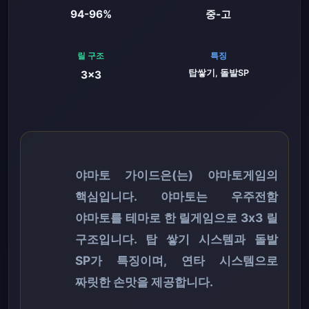
94-96%
중-고
릴 구조
특징
탑쌓기, 돌발SP
3x3
야마토 가이드은(는) 야마토게임의
핵심입니다. ​야마토는 우주전함
야마토
를 테마로 한 릴게임으로 3x3 릴
구조입니다. ​탑 쌓기 시스템과 돌발
SP가 특징이며, 연타 시스템으로
짜릿한 손맛을 제공합니다.