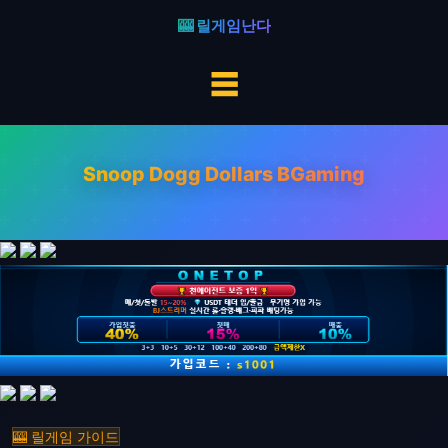
🎰 릴게임난다
☰
Snoop Dogg Dollars BGaming
🎰 릴게임 가이드