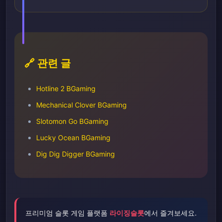
🔗 관련 글
Hotline 2 BGaming
Mechanical Clover BGaming
Slotomon Go BGaming
Lucky Ocean BGaming
Dig Dig Digger BGaming
프리미엄 슬롯 게임 플랫폼
라이징슬롯
에서 즐겨보세요.