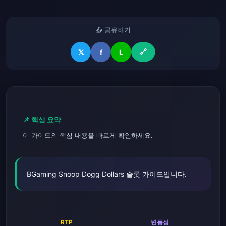
📤 공유하기
𝕏
f
L
🔗
📌 핵심 요약
이 가이드의 핵심 내용을 빠르게 확인하세요.
BGaming Snoop Dogg Dollars 슬롯 가이드입니다.
RTP
변동성