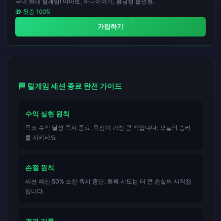
국내 최대 릴게임! 야마토, 바다이야기, 황금성 올인원.
🎁 첫충 100%
가입하기
🏁 릴게임 세션 종료 완전 가이드
수익 실현 원칙
목표 수익 달성 즉시 종료. 욕심이 가장 큰 적입니다. 오늘의 승리
를 지키세요.
손절 원칙
세션 예산 50% 소진 즉시 중단. 회복 시도는 더 큰 손실의 시작점
입니다.