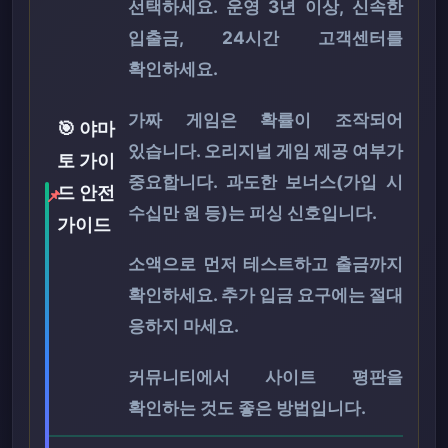
선택하세요. 운영 3년 이상, 신속한
입출금, 24시간 고객센터를
확인하세요.
​가짜 게임은 확률이 조작되어
🎯 야마
있습니다. 오리지널 게임 제공 여부가
토 가이
중요합니다. ​​과도한 보너스(가입 시
드 안전
수십만 원 등)는 피싱 신호입니다.
가이드
소액으로 먼저 테스트하고 출금까지
확인하세요. ​​추가 입금 요구에는 절대
응하지 마세요.
커뮤니티에서 사이트 평판을
확인하는 것도 좋은 방법입니다.