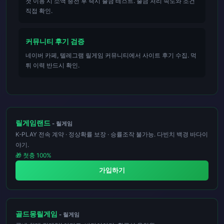
첫 이용 시 소액 충전 후 즉시 출금 테스트. 출금 처리 속도와 조건
직접 확인.
커뮤니티 후기 검증
네이버 카페, 텔레그램 릴게임 커뮤니티에서 사이트 후기 수집. 먹
튀 이력 반드시 확인.
릴게임랜드
- 릴게임
K-PLAY 전속 계약 · 정상확률 보장 · 승률조작 불가능. 다빈치 백경 바다이
야기.
🎁 첫충 100%
가입하기
골드몽릴게임
- 릴게임