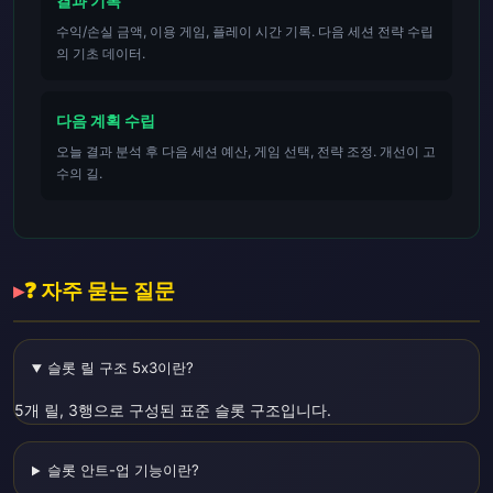
결과 기록
수익/손실 금액, 이용 게임, 플레이 시간 기록. 다음 세션 전략 수립
의 기초 데이터.
다음 계획 수립
오늘 결과 분석 후 다음 세션 예산, 게임 선택, 전략 조정. 개선이 고
수의 길.
❓ 자주 묻는 질문
슬롯 릴 구조 5x3이란?
5개 릴, 3행으로 구성된 표준 슬롯 구조입니다.
슬롯 안트-업 기능이란?