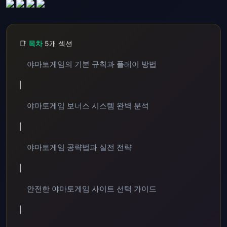
📑
목차
5개 섹션
야마토게임의 기본 규칙과 플레이 방법
|
야마토게임 보너스 시스템 완벽 분석
|
야마토게임 공략법과 실전 전략
|
안전한 야마토게임 사이트 선택 가이드
|