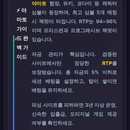
야마토
함장, 유키, 코다이 등 캐릭터
⚡ 야
심볼이 등장하며, 최고 심볼 5개 매칭
마토
시 잭팟이 터집니다. RTP는 94~96%
가이
이며 프리스핀과 프로그레시브 잭팟이
드 완
있습니다.
벽 가
자금 관리가 핵심입니다. ​검증된
이드
사이트에서만 정당한
RTP
를
보장받습니다. ​​총 자금의 5% 이하로
세션 베팅을 설정하고, 탑이 쌓이면
베팅을 유지하세요.
피싱 사이트를 피하려면 3년 이상 운영,
신속한 입출금, 오리지널 게임 제공
여부를 확인하세요.