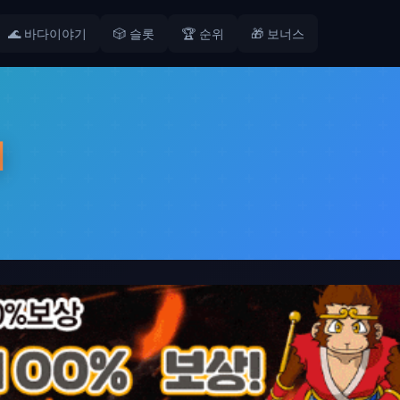
🌊 바다이야기
🎲 슬롯
🏆 순위
🎁 보너스
d