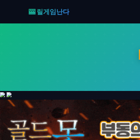
🎰 릴게임난다