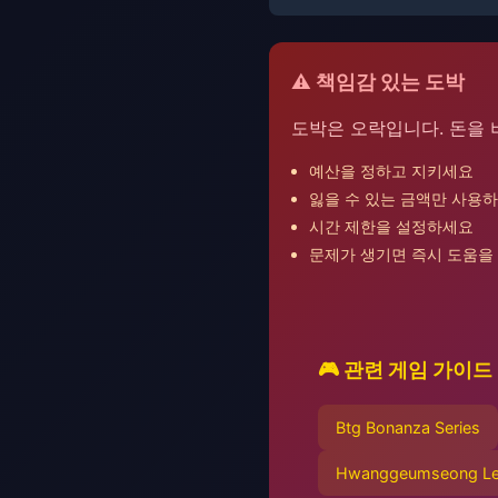
⚠️ 책임감 있는 도박
도박은 오락입니다. 돈을 
예산을 정하고 지키세요
잃을 수 있는 금액만 사용
시간 제한을 설정하세요
문제가 생기면 즉시 도움을
🎮 관련 게임 가이드
Btg Bonanza Series
Hwanggeumseong L