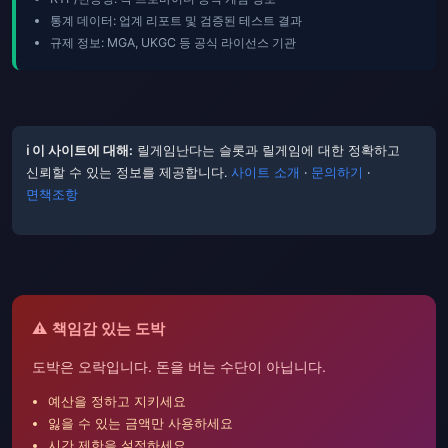
통계 데이터: 업계 리포트 및 검증된 테스트 결과
규제 정보: MGA, UKGC 등 공식 라이선스 기관
ℹ️ 이 사이트에 대해:
릴게임난다는 슬롯과 릴게임에 대한 정확하고
신뢰할 수 있는 정보를 제공합니다. ​​
사이트 소개
·
문의하기
·
면책조항
⚠️ 책임감 있는 도박
도박은 오락입니다. ​돈을 버는 수단이 아닙니다.
예산을 정하고 지키세요
잃을 수 있는 금액만 사용하세요
시간 제한을 설정하세요