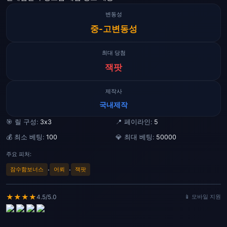
변동성
중-고변동성
최대 당첨
잭팟
제작사
국내제작
🎯 릴 구성:
3x3
📍 페이라인:
5
💰 최소 베팅:
100
💎 최대 베팅:
50000
주요 피처:
·
·
잠수함보너스
어뢰
잭팟
★★★★
4.5/5.0
📱 모바일 지원