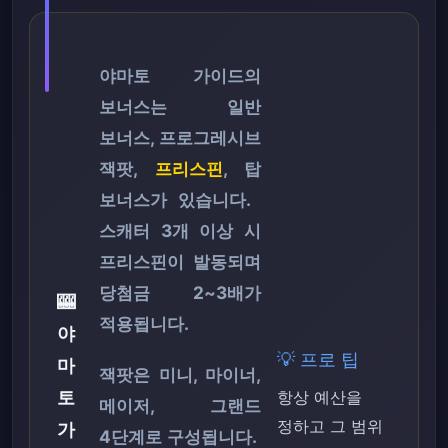
야마토 가이드의
보너스는 일반
보너스, 프로그레시브
잭팟,
프리스핀
, 탑
보너스가 있습니다. ​
스캐터 3개 이상 시
프리스핀이 발동되며
당첨금 2~3배가
🎰
적용됩니다.
야
💡 프로 팁
마
잭팟은 미니, 마이너,
토
항상 예산을
메이저, 그랜드
정하고 그 범위
가
4단계로 구성됩니다. ​​