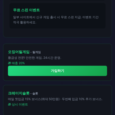
무료 스핀 이벤트
일부 사이트에서 신규 게임 출시 시 무료 스핀 지급. 이벤트 기간
적극 활용하세요.
오징어릴게임
- 릴게임
황금성 전문! 안전한 게임. 24시간 운영.
🎁 매충 20%
가입하기
크레이지슬롯
- 슬롯
매일 첫입금 15% 보너스(최대 50만원) · 두번째 입금 10% 추가 보너스.
🎁 상시 이벤트