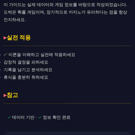
이 가이드는 실제 데이터와 게임 정보를 바탕으로 작성되었습니다. ​
도박은 확률 게임이며, 장기적으로 카지노가 유리하다는 점을 항상
인지하세요.
실전 적용
✅ 이론을 이해하고 실전에 적용하세요
감정적 결정을 피하세요
기록을 남기고 분석하세요
휴식을 충분히 취하세요
참고
✓
데이터 기반 ·
✓
정보 확인 완료