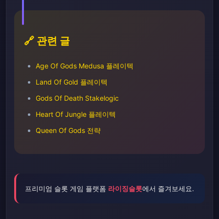
🔗 관련 글
Age Of Gods Medusa 플레이텍
Land Of Gold 플레이텍
Gods Of Death Stakelogic
Heart Of Jungle 플레이텍
Queen Of Gods 전략
프리미엄 슬롯 게임 플랫폼
라이징슬롯
에서 즐겨보세요.