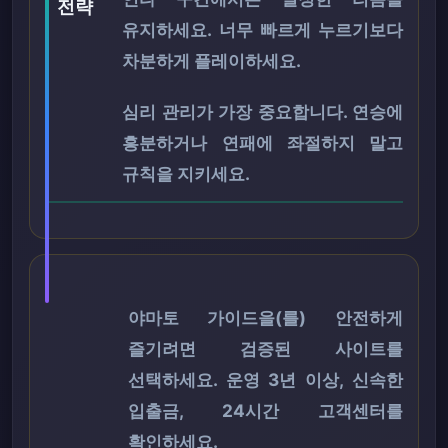
전략
유지하세요. ​너무 빠르게 누르기보다
차분하게 플레이하세요.
심리 관리가 가장 중요합니다. ​​연승에
흥분하거나 연패에 좌절하지 말고
규칙을 지키세요.
야마토 가이드을(를) 안전하게
즐기려면 검증된 사이트를
선택하세요. ​운영 3년 이상, 신속한
입출금, 24시간 고객센터를
확인하세요.