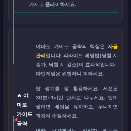
가지고 플레이하세요.
야마토 가이드 공략의 핵심은
자금
관리
입니다. ​피라미드 베팅법(당첨 시
증가, 낙첨 시 감소)이 효과적입니다. ​​
마틴게일은 위험하니 피하세요.
탑 쌓기를 잘 활용하세요. ​​세션은
🔥 야
30분~1시간 단위로 나누세요. 탑이
마토
쌓이면 베팅을 유지하고, 무너지면
가이드
과감히 손절하세요.
공략
연타 구간에서는 일정한 리듬을