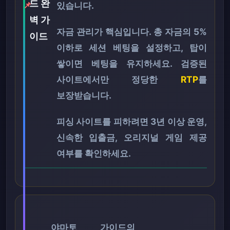
드 완
있습니다.
벽 가
자금 관리가 핵심입니다. 총 자금의 5%
이드
이하로 세션 베팅을 설정하고, 탑이
쌓이면 베팅을 유지하세요. 검증된
사이트에서만 정당한
RTP
를
보장받습니다.
피싱 사이트를 피하려면 3년 이상 운영,
신속한 입출금, 오리지널 게임 제공
여부를 확인하세요.
야마토 가이드의