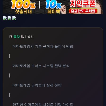
📑
목차
5개 섹션
야마토게임의 기본 규칙과 플레이 방법
|
야마토게임 보너스 시스템 완벽 분석
|
야마토게임 공략법과 실전 전략
|
안전한 야마토게임 사이트 선택 가이드