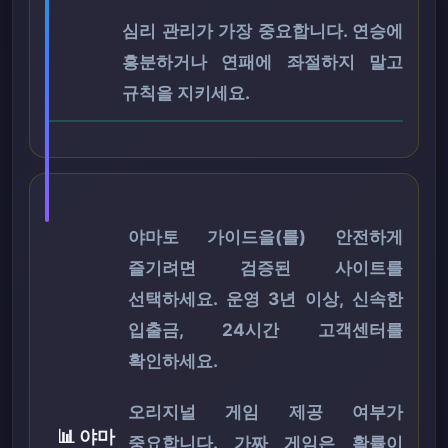
심리 관리가 가장 중요합니다. 연승에
흥분하거나 연패에 좌절하지 말고
규칙을 지키세요.
야마토 가이드을(를) 안전하게
즐기려면 검증된 사이트를
선택하세요. 운영 3년 이상, 신속한
입출금, 24시간 고객센터를
확인하세요.
오리지널 게임 제공 여부가
📊 야마
중요합니다. ​​가짜 게임은 확률이