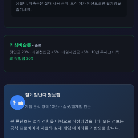
생활비, 저축금은 절대 사용 금지. 오직 여가 예산으로만 릴게임을
즐기세요.
카심바슬롯
- 슬롯
첫입금 20% · 매일첫입금 +5% · 매일재입금 +5% · 10년 무사고 이력.
🎁 첫입금 20%
릴게임난다 정보팀
👨‍💼
게임 분석 경력 10년+ · 슬롯/릴게임 전문
본 콘텐츠는 업계 경험을 바탕으로 작성되었습니다. ​모든 정보는
공식 프로바이더 자료와 실제 게임 데이터를 기반으로 합니다.