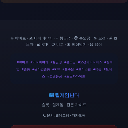
⛵ 야마토 · 🌊 바다이야기 · ⭐ 황금성 · 🐵 손오공 · 🐬 오션 · 👶 초
보자 · 📊 RTP · 📋 비교 · 🚨 피싱방지 · 📖 용어
#야마토
#바다이야기
#황금성
#손오공
#오션파라다이스
#릴게
임
#슬롯
#온라인슬롯
#RTP
#환수율
#프리스핀
#잭팟
#보너
스
#고변동성
#초보자가이드
🎰 릴게임난다
슬롯 · 릴게임 · 전문 가이드
📞 문의: 텔레그램 · 카카오톡