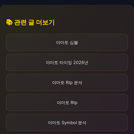
📚 관련 글 더보기
야마토 심볼
야마토 타이밍 2026년
야마토 Rtp 분석
야마토 Rtp
야마토 Symbol 분석