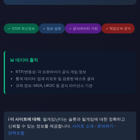
✓ 2026 최신정보
✓ 정보 검토
✓ 공식데이터 기반
✓ 책임도박 준수
📊 데이터 출처
RTP/변동성: 각 프로바이더 공식 게임 정보
통계 데이터: 업계 리포트 및 검증된 테스트 결과
규제 정보: MGA, UKGC 등 공식 라이선스 기관
ℹ️ 이 사이트에 대해:
릴게임난다는 슬롯과 릴게임에 대한 정확하고
신뢰할 수 있는 정보를 제공합니다. ​
사이트 소개
·
문의하기
·
면책조항