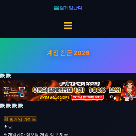
🎰 릴게임난다
☰
계정 잠금 2026
🎰 릴게임 가이드
👨‍💻
릴게임난다 정보팀
게임 정보 제공