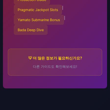
|
Pragmatic Jackpot Slots
|
Yamato Submarine Bonus
Bada Deep Dive
💡 더 많은 정보가 필요하신가요?
다른 가이드도 확인해보세요!