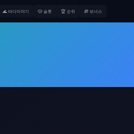
🌊 바다이야기
🎲 슬롯
🏆 순위
🎁 보너스