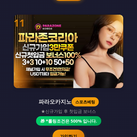
11
파라오카지노
스포츠베팅
★신규가입 후 첫입금 보너스
🎁 *롤링조건은 500% 입니다.
가입하기