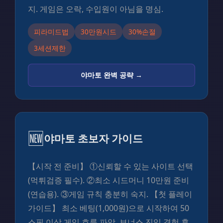
지. 게임은 오락, 수입원이 아님을 명심.
피라미드법
30만원시드
30%손절
3세션제한
야마토 완벽 공략 →
🆕
야마토 초보자 가이드
【시작 전 준비】 ①신뢰할 수 있는 사이트 선택
(먹튀검증 필수). ②최소 시드머니 10만원 준비
(연습용). ③게임 규칙 충분히 숙지. 【첫 플레이
가이드】 최소 베팅(1,000원)으로 시작하여 50
스핀 이상 게임 흐름 파악. 보너스 진입 경험 후