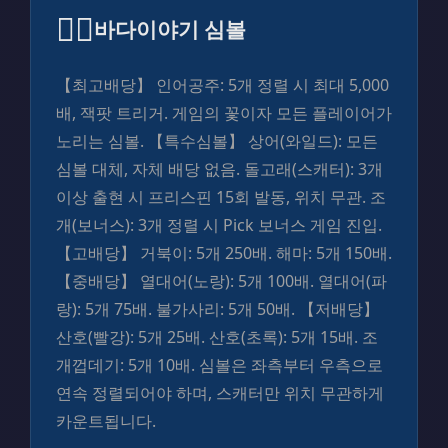
🧜‍♀️
바다이야기 심볼
【최고배당】 인어공주: 5개 정렬 시 최대 5,000
배, 잭팟 트리거. 게임의 꽃이자 모든 플레이어가
노리는 심볼. 【특수심볼】 상어(와일드): 모든
심볼 대체, 자체 배당 없음. 돌고래(스캐터): 3개
이상 출현 시 프리스핀 15회 발동, 위치 무관. 조
개(보너스): 3개 정렬 시 Pick 보너스 게임 진입.
【고배당】 거북이: 5개 250배. 해마: 5개 150배.
【중배당】 열대어(노랑): 5개 100배. 열대어(파
랑): 5개 75배. 불가사리: 5개 50배. 【저배당】
산호(빨강): 5개 25배. 산호(초록): 5개 15배. 조
개껍데기: 5개 10배. 심볼은 좌측부터 우측으로
연속 정렬되어야 하며, 스캐터만 위치 무관하게
카운트됩니다.