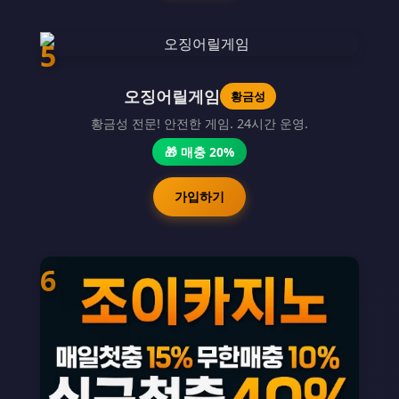
5
오징어릴게임
황금성
황금성 전문! 안전한 게임. 24시간 운영.
🎁 매충 20%
가입하기
6