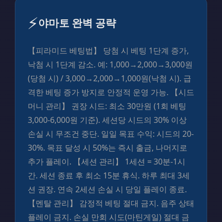
⚡
야마토 완벽 공략
【피라미드 베팅법】 당첨 시 베팅 1단계 증가,
낙첨 시 1단계 감소. 예: 1,000→2,000→3,000원
(당첨 시) / 3,000→2,000→1,000원(낙첨 시). 급
격한 베팅 증가 방지로 안정적 운영 가능. 【시드
머니 관리】 권장 시드: 최소 30만원 (1회 베팅
3,000-6,000원 기준). 세션당 시드의 30% 이상
손실 시 무조건 중단. 일일 목표 수익: 시드의 20-
30%. 목표 달성 시 50%는 즉시 출금, 나머지로
추가 플레이. 【세션 관리】 1세션 = 30분-1시
간. 세션 종료 후 최소 15분 휴식. 하루 최대 3세
션 권장. 연속 2세션 손실 시 당일 플레이 종료.
【멘탈 관리】 감정적 베팅 절대 금지. 음주 상태
플레이 금지. 손실 만회 시도(마틴게일) 절대 금