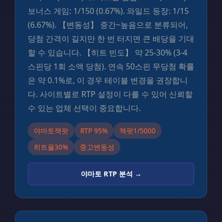
보너스 게임: 1/150 (0.67%). 와일드 등장: 1/15
(6.67%). 【변동성】 중간~높음으로 분류되어,
당첨 간격이 길지만 한 번 터지면 큰 배당을 기대
할 수 있습니다. 【히트 빈도】 약 25-30% (3-4
스핀당 1회 소액 당첨). 연속 50스핀 무당첨 확률
은 약 0.1%로, 이 경우 테이블 변경을 권장합니
다. 사이트별로 RTP 설정이 다를 수 있어 신뢰할
수 있는 업체 선택이 중요합니다.
야마토잭팟
RTP 95%
잭팟1/5000
히트율30%
중고변동성
야마토 RTP 분석 →