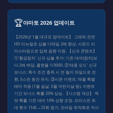
🏆
야마토 2026 업데이트
【2026년 1월 대규모 업데이트】 그래픽 전면
HD 리뉴얼로 심볼 디테일 2배 향상. 사운드 리
마스터링으로 입체 음향 지원. 【신규 콘텐츠】
①'황금참치' 신규 심볼 추가: 기존 대어(참치)보
다 2배 배당, 출현율 1/3000. ②'태풍 모드' 신규
보너스: 특수 조건 충족 시 전 릴이 와일드로 전
환, 5스핀 동안 유지. ③시즌 이벤트: 매월 특별
테마 적용 (1월 설날, 5월 어린이날 등), 이벤트
기간 보너스 확률 20% 상승. 【시스템 개선】 잭
팟 확률 기존 대비 10% 상향 조정. 프리스핀 최
대 횟수 15회→25회 증가. 모바일 최적화로 저사