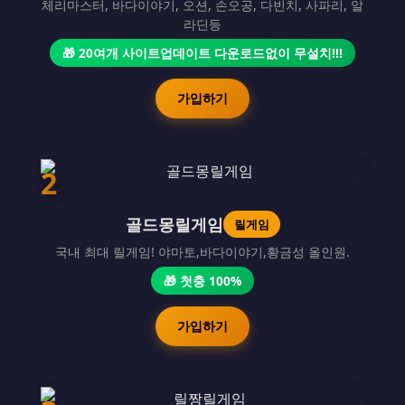
체리마스터, 바다이야기, 오션, 손오공, 다빈치, 사파리, 알
라딘등
🎁 20여개 사이트업데이트 다운로드없이 무설치!!!
가입하기
2
골드몽릴게임
릴게임
국내 최대 릴게임! 야마토,바다이야기,황금성 올인원.
🎁 첫충 100%
가입하기