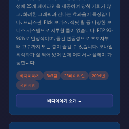
성에 25개 페이라인을 제공하여 당첨 기회가 많
고, 화려한 그래픽과 신나는 효과음이 특징입니
다. 프리스핀, Pick 보너스, 잭팟 휠 등 다양한 보
너스 시스템으로 지루할 틈이 없습니다. RTP 93-
96%로 안정적이며, 중간 변동성으로 초보자부
터 고수까지 모든 층이 즐길 수 있습니다. 모바일
최적화가 잘 되어 있어 언제 어디서나 플레이 가
능합니다.
바다이야기
5x3릴
25페이라인
2004년
국민게임
바다이야기 소개 →