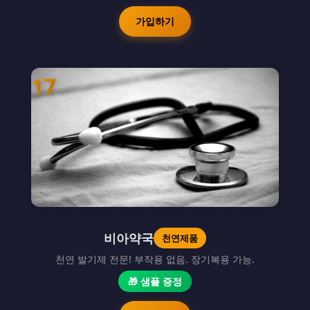
가입하기
17
비아약국
천연제품
천연 발기제 전문! 부작용 없음. 장기복용 가능.
🎁 샘플 증정