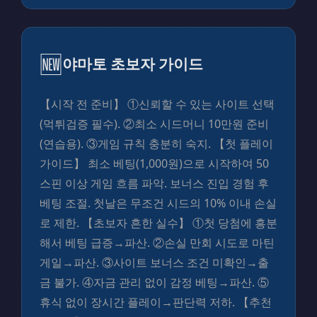
🆕
야마토 초보자 가이드
【시작 전 준비】 ①신뢰할 수 있는 사이트 선택
(먹튀검증 필수). ②최소 시드머니 10만원 준비
(연습용). ③게임 규칙 충분히 숙지. 【첫 플레이
가이드】 최소 베팅(1,000원)으로 시작하여 50
스핀 이상 게임 흐름 파악. 보너스 진입 경험 후
베팅 조절. 첫날은 무조건 시드의 10% 이내 손실
로 제한. 【초보자 흔한 실수】 ①첫 당첨에 흥분
해서 베팅 급증→파산. ②손실 만회 시도로 마틴
게일→파산. ③사이트 보너스 조건 미확인→출
금 불가. ④자금 관리 없이 감정 베팅→파산. ⑤
휴식 없이 장시간 플레이→판단력 저하. 【추천