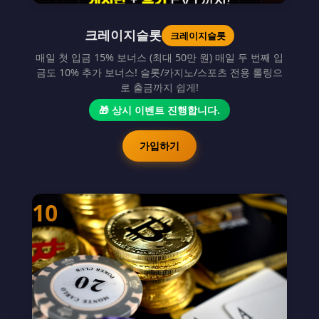
크레이지슬롯
크레이지슬롯
매일 첫 입금 15% 보너스 (최대 50만 원) 매일 두 번째 입
금도 10% 추가 보너스! 슬롯/카지노/스포츠 전용 롤링으
로 출금까지 쉽게!
🎁 상시 이벤트 진행합니다.
가입하기
10