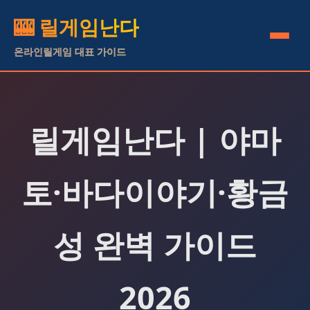
🎰 릴게임난다
온라인릴게임 대표 가이드
릴게임난다 | 야마
토·바다이야기·황금
성 완벽 가이드
2026