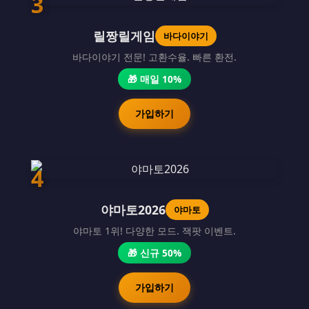
3
릴짱릴게임
바다이야기
바다이야기 전문! 고환수율. 빠른 환전.
🎁 매일 10%
가입하기
4
야마토2026
야마토
야마토 1위! 다양한 모드. 잭팟 이벤트.
🎁 신규 50%
가입하기