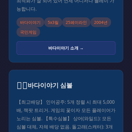
최적화가 잘 되어 있어 언제 어디서나 플레이 가
능합니다.
바다이야기
5x3릴
25페이라인
2004년
국민게임
바다이야기 소개 →
🧜‍♀️
바다이야기 심볼
【최고배당】 인어공주: 5개 정렬 시 최대 5,000
배, 잭팟 트리거. 게임의 꽃이자 모든 플레이어가
노리는 심볼. 【특수심볼】 상어(와일드): 모든
심볼 대체, 자체 배당 없음. 돌고래(스캐터): 3개