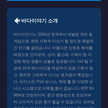
🐠
바다이야기 소개
바다이야기는 2004년 한국에서 개발된 국민 릴
게임으로, 한때 사회적 이슈가 될 정도로 폭발적
인 인기를 끌었습니다. 아름다운 산호초 해저를
배경으로 인어공주, 상어, 돌고래, 거북이 등 다
양한 해양 생물이 심볼로 등장합니다. 5x3 릴 구
성에 25개 페이라인을 제공하여 당첨 기회가 많
고, 화려한 그래픽과 신나는 효과음이 특징입니
다. 프리스핀, Pick 보너스, 잭팟 휠 등 다양한 보
너스 시스템으로 지루할 틈이 없습니다. RTP 93-
96%로 안정적이며, 중간 변동성으로 초보자부
터 고수까지 모든 층이 즐길 수 있습니다. 모바일