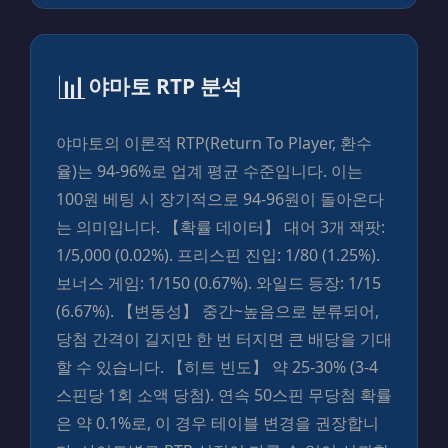
📊
야마토 RTP 분석
야마토의 이론적 RTP(Return To Player, 환수
율)는 94-96%로 업계 평균 수준입니다. 이는
100원 베팅 시 장기적으로 94-96원이 돌아온다
는 의미입니다. 【확률 데이터】 대어 3개 잭팟:
1/5,000 (0.02%). 프리스핀 진입: 1/80 (1.25%).
보너스 게임: 1/150 (0.67%). 와일드 등장: 1/15
(6.67%). 【변동성】 중간~높음으로 분류되어,
당첨 간격이 길지만 한 번 터지면 큰 배당을 기대
할 수 있습니다. 【히트 빈도】 약 25-30% (3-4
스핀당 1회 소액 당첨). 연속 50스핀 무당첨 확률
은 약 0.1%로, 이 경우 테이블 변경을 권장합니