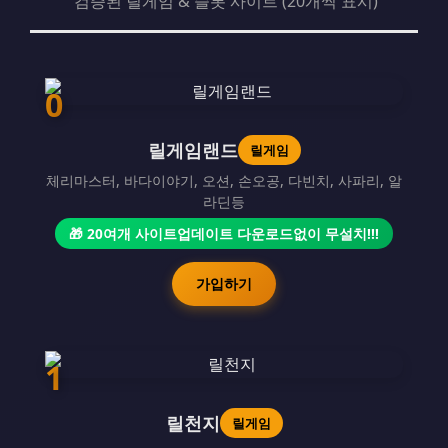
검증된 릴게임 & 슬롯 사이트 (20개씩 표시)
0
릴게임랜드
릴게임
체리마스터, 바다이야기, 오션, 손오공, 다빈치, 사파리, 알
라딘등
🎁 20여개 사이트업데이트 다운로드없이 무설치!!!
가입하기
1
릴천지
릴게임