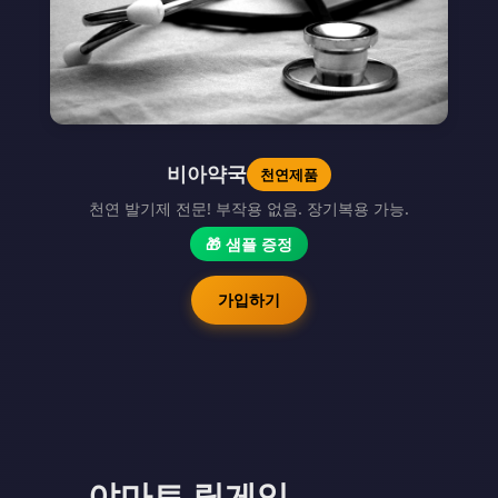
비아약국
천연제품
천연 발기제 전문! 부작용 없음. 장기복용 가능.
🎁 샘플 증정
가입하기
야마토 릴게임