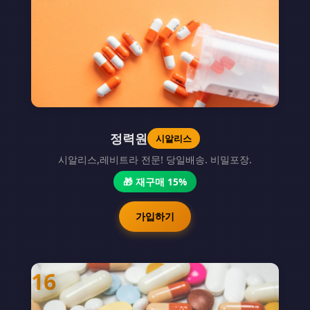
정력원
시알리스
시알리스,레비트라 전문! 당일배송. 비밀포장.
🎁 재구매 15%
가입하기
16