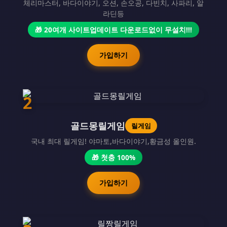
체리마스터, 바다이야기, 오션, 손오공, 다빈치, 사파리, 알
라딘등
🎁 20여개 사이트업데이트 다운로드없이 무설치!!!
가입하기
2
골드몽릴게임
릴게임
국내 최대 릴게임! 야마토,바다이야기,황금성 올인원.
🎁 첫충 100%
가입하기