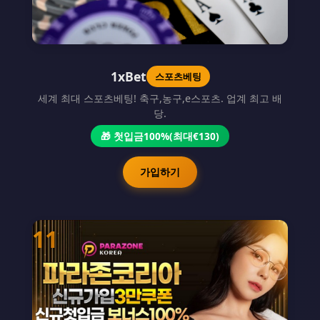
1xBet
스포츠베팅
세계 최대 스포츠베팅! 축구,농구,e스포츠. 업계 최고 배
당.
🎁 첫입금100%(최대€130)
가입하기
11