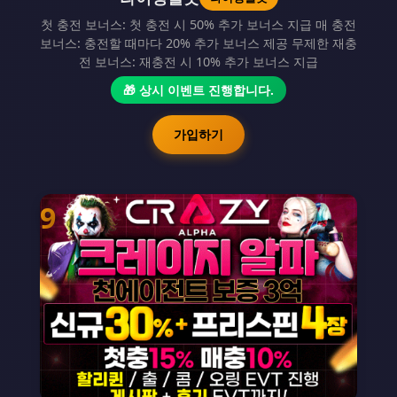
첫 충전 보너스: 첫 충전 시 50% 추가 보너스 지급 매 충전
보너스: 충전할 때마다 20% 추가 보너스 제공 무제한 재충
전 보너스: 재충전 시 10% 추가 보너스 지급
🎁 상시 이벤트 진행합니다.
가입하기
9