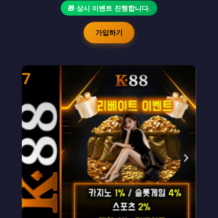
🎁 상시 이벤트 진행합니다.
가입하기
7