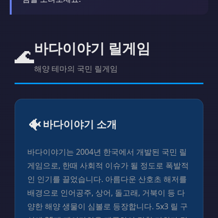
바다이야기 릴게임
🌊
해양 테마의 국민 릴게임
🐠
바다이야기 소개
바다이야기는 2004년 한국에서 개발된 국민 릴
게임으로, 한때 사회적 이슈가 될 정도로 폭발적
인 인기를 끌었습니다. 아름다운 산호초 해저를
배경으로 인어공주, 상어, 돌고래, 거북이 등 다
양한 해양 생물이 심볼로 등장합니다. 5x3 릴 구