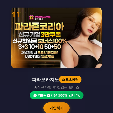
11
파라오카지노
스포츠베팅
★신규가입 후 첫입금 보너스
🎁 *롤링조건은 500% 입니다.
가입하기