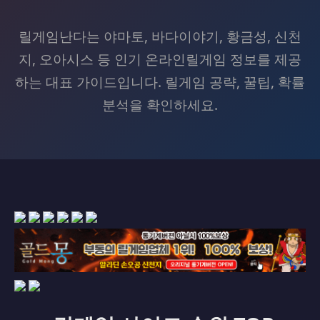
릴게임난다는 야마토, 바다이야기, 황금성, 신천
지, 오아시스 등 인기 온라인릴게임 정보를 제공
하는 대표 가이드입니다. 릴게임 공략, 꿀팁, 확률
분석을 확인하세요.