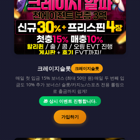
크레이지슬롯
크레이지슬롯
매일 첫 입금 15% 보너스 (최대 50만 원) 매일 두 번째 입
금도 10% 추가 보너스! 슬롯/카지노/스포츠 전용 롤링으
로 출금까지 쉽게!
🎁 상시 이벤트 진행합니다.
가입하기