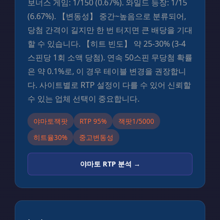
보너스 게임: 1/150 (0.67%). 와일드 등장: 1/15
(6.67%). 【변동성】 중간~높음으로 분류되어,
당첨 간격이 길지만 한 번 터지면 큰 배당을 기대
할 수 있습니다. 【히트 빈도】 약 25-30% (3-4
스핀당 1회 소액 당첨). 연속 50스핀 무당첨 확률
은 약 0.1%로, 이 경우 테이블 변경을 권장합니
다. 사이트별로 RTP 설정이 다를 수 있어 신뢰할
수 있는 업체 선택이 중요합니다.
야마토잭팟
RTP 95%
잭팟1/5000
히트율30%
중고변동성
야마토 RTP 분석 →