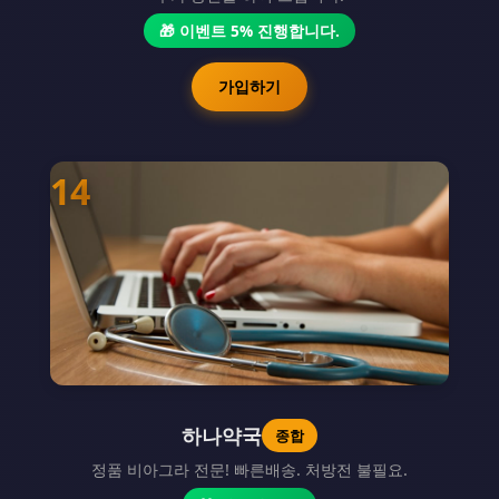
🎁 이벤트 5% 진행합니다.
가입하기
14
하나약국
종합
정품 비아그라 전문! 빠른배송. 처방전 불필요.