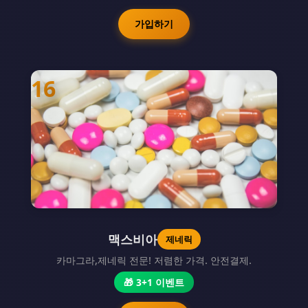
가입하기
16
맥스비아
제네릭
카마그라,제네릭 전문! 저렴한 가격. 안전결제.
🎁 3+1 이벤트