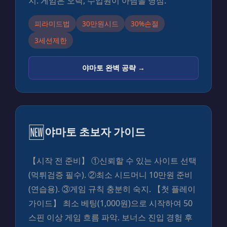
지. 게임은 오락, 수입원이 아님을 명심.
피라미드법
30만원시드
30%손절
3세션제한
야마토 완벽 공략 →
🆕
야마토 초보자 가이드
【시작 전 준비】 ①신뢰할 수 있는 사이트 선택
(먹튀검증 필수). ②최소 시드머니 10만원 준비
(연습용). ③게임 규칙 충분히 숙지. 【첫 플레이
가이드】 최소 베팅(1,000원)으로 시작하여 50
스핀 이상 게임 흐름 파악. 보너스 진입 경험 후