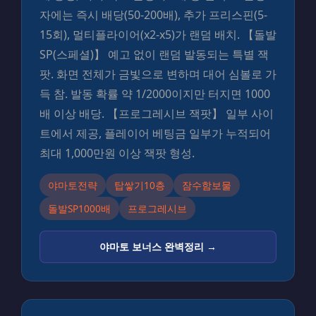
자에는 즉시 배당(50-200배), 추가 프리스핀(5-
15회), 멀티플라이어(x2-x5)가 랜덤 배치. 【돌발
SP(스페셜)】 예고 없이 랜덤 발동되는 특별 잭
팟. 화면 전체가 금빛으로 변하며 대어 심볼로 가
득 참. 발동 확률 약 1/2000이지만 터지면 1000
배 이상 배당. 【프로그레시브 잭팟】 일부 사이
트에서 제공, 플레이어 베팅금 일부가 누적되어
최대 1,000만원 이상 잭팟 형성.
야마토전략
탑쌓기10층
잠수함보물
돌발SP1000배
프로그레시브
야마토 보너스 완벽정리 →