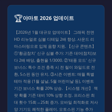
🏆
야마토 2026 업데이트
【2026년 1월 대규모 업데이트】 그래픽 전면
HD 리뉴얼로 심볼 디테일 2배 향상. 사운드 리
마스터링으로 입체 음향 지원. 【신규 콘텐츠】
①'황금참치' 신규 심볼 추가: 기존 대어(참치)보
다 2배 배당, 출현율 1/3000. ②'태풍 모드' 신규
보너스: 특수 조건 충족 시 전 릴이 와일드로 전
환, 5스핀 동안 유지. ③시즌 이벤트: 매월 특별
테마 적용 (1월 설날, 5월 어린이날 등), 이벤트
기간 보너스 확률 20% 상승. 【시스템 개선】 잭
팟 확률 기존 대비 10% 상향 조정. 프리스핀 최
대 횟수 15회→25회 증가. 모바일 최적화로 저사
양 기기도 쾌적한 플레이. 오토스핀 기능 추가