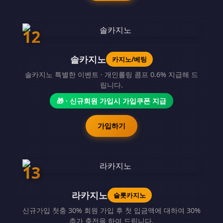
12
솔카지노
카지노/베팅
솔카지노 특별한 이벤트 · 개인롤링 콤프 0.6% 지급해 드
립니다.
🎁 · 신규회원 가입시 가입쿠폰 지급
가입하기
13
라카지노
슬롯카지노
신규가입 첫충 30% 회원 가입 후 첫 입금액에 대하여 30%
추가 충전을 하여 드립니다.