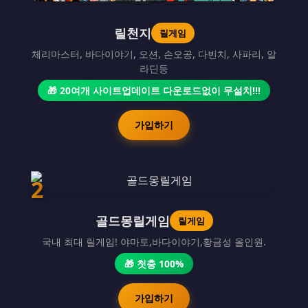
릴천지
릴게임
체리마스터, 바다이야기, 오션, 손오공, 다빈치, 사파리, 알
라딘등
🎁 20여개 사이트업데이트 다운로드없이 무설치!!!
가입하기
2
골드몽릴게임
릴게임
국내 최대 릴게임! 야마토,바다이야기,황금성 올인원.
🎁 첫충 100%
가입하기