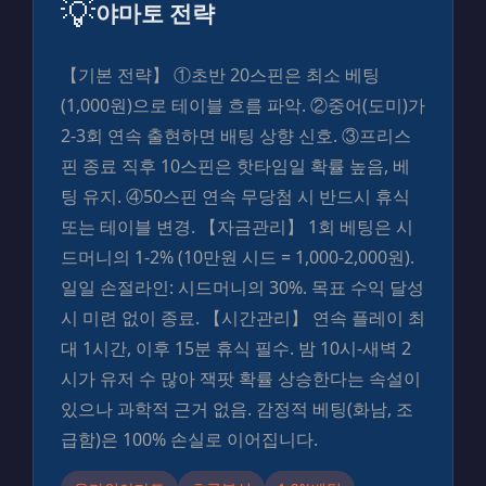
💡
야마토 전략
【기본 전략】 ①초반 20스핀은 최소 베팅
(1,000원)으로 테이블 흐름 파악. ②중어(도미)가
2-3회 연속 출현하면 배팅 상향 신호. ③프리스
핀 종료 직후 10스핀은 핫타임일 확률 높음, 베
팅 유지. ④50스핀 연속 무당첨 시 반드시 휴식
또는 테이블 변경. 【자금관리】 1회 베팅은 시
드머니의 1-2% (10만원 시드 = 1,000-2,000원).
일일 손절라인: 시드머니의 30%. 목표 수익 달성
시 미련 없이 종료. 【시간관리】 연속 플레이 최
대 1시간, 이후 15분 휴식 필수. 밤 10시-새벽 2
시가 유저 수 많아 잭팟 확률 상승한다는 속설이
있으나 과학적 근거 없음. 감정적 베팅(화남, 조
급함)은 100% 손실로 이어집니다.