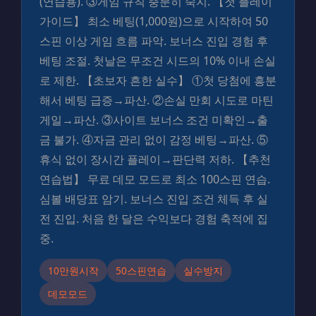
(연습용). ③게임 규칙 충분히 숙지. 【첫 플레이
가이드】 최소 베팅(1,000원)으로 시작하여 50
스핀 이상 게임 흐름 파악. 보너스 진입 경험 후
베팅 조절. 첫날은 무조건 시드의 10% 이내 손실
로 제한. 【초보자 흔한 실수】 ①첫 당첨에 흥분
해서 베팅 급증→파산. ②손실 만회 시도로 마틴
게일→파산. ③사이트 보너스 조건 미확인→출
금 불가. ④자금 관리 없이 감정 베팅→파산. ⑤
휴식 없이 장시간 플레이→판단력 저하. 【추천
연습법】 무료 데모 모드로 최소 100스핀 연습.
심볼 배당표 암기. 보너스 진입 조건 체득 후 실
전 진입. 처음 한 달은 수익보다 경험 축적에 집
중.
10만원시작
50스핀연습
실수방지
데모모드