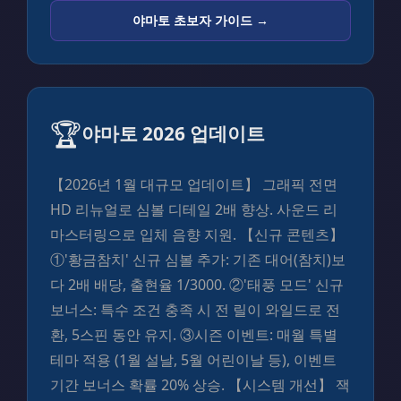
야마토 초보자 가이드 →
🏆
야마토 2026 업데이트
【2026년 1월 대규모 업데이트】 그래픽 전면
HD 리뉴얼로 심볼 디테일 2배 향상. 사운드 리
마스터링으로 입체 음향 지원. 【신규 콘텐츠】
①'황금참치' 신규 심볼 추가: 기존 대어(참치)보
다 2배 배당, 출현율 1/3000. ②'태풍 모드' 신규
보너스: 특수 조건 충족 시 전 릴이 와일드로 전
환, 5스핀 동안 유지. ③시즌 이벤트: 매월 특별
테마 적용 (1월 설날, 5월 어린이날 등), 이벤트
기간 보너스 확률 20% 상승. 【시스템 개선】 잭