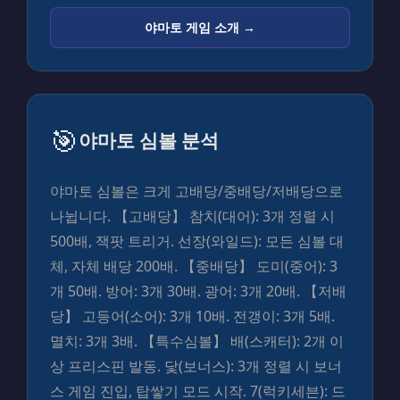
야마토 게임 소개 →
🎯
야마토 심볼 분석
야마토 심볼은 크게 고배당/중배당/저배당으로
나뉩니다. 【고배당】 참치(대어): 3개 정렬 시
500배, 잭팟 트리거. 선장(와일드): 모든 심볼 대
체, 자체 배당 200배. 【중배당】 도미(중어): 3
개 50배. 방어: 3개 30배. 광어: 3개 20배. 【저배
당】 고등어(소어): 3개 10배. 전갱이: 3개 5배.
멸치: 3개 3배. 【특수심볼】 배(스캐터): 2개 이
상 프리스핀 발동. 닻(보너스): 3개 정렬 시 보너
스 게임 진입, 탑쌓기 모드 시작. 7(럭키세븐): 드