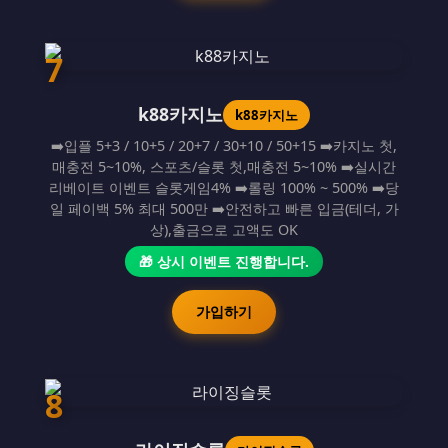
7
k88카지노
k88카지노
➡️입플 5+3 / 10+5 / 20+7 / 30+10 / 50+15 ➡️카지노 첫,
매충전 5~10%, 스포츠/슬롯 첫,매충전 5~10% ➡️실시간
리베이트 이벤트 슬롯게임4% ➡️롤링 100% ~ 500% ➡️당
일 페이백 5% 최대 500만 ➡️안전하고 빠른 입금(테더, 가
상),출금으로 고액도 OK
🎁 상시 이벤트 진행합니다.
가입하기
8