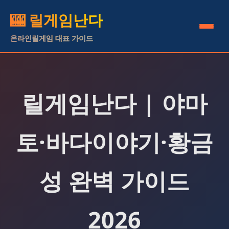
🎰 릴게임난다
온라인릴게임 대표 가이드
릴게임난다 | 야마
토·바다이야기·황금
성 완벽 가이드
2026