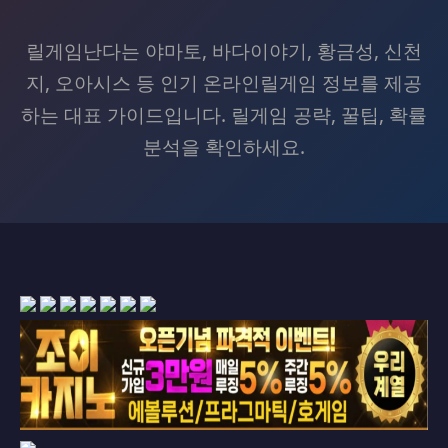
릴게임난다는 야마토, 바다이야기, 황금성, 신천
지, 오아시스 등 인기 온라인릴게임 정보를 제공
하는 대표 가이드입니다. 릴게임 공략, 꿀팁, 확률
분석을 확인하세요.