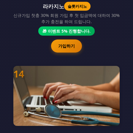
라카지노
슬롯카지노
신규가입 첫충 30% 회원 가입 후 첫 입금액에 대하여 30%
추가 충전을 하여 드립니다.
🎁 이벤트 5% 진행합니다.
가입하기
14