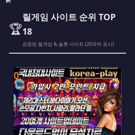
릴게임 사이트 순위 TOP
🏆
18
검증된 릴게임 & 슬롯 사이트 (20개씩 표시)
0